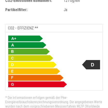
CO2-Emissionen kombiniert:
127.0g/km
Partikelfilter:
Ja
CO2 - EFFIZIENZ **
* Die Informationen erfolgen gemäß der Pkw-
Energieverbrauchskennzeichnungsverordnung. Die angegebenen Werte
wurden nach dem vorgeschriebenen Messverfahren WLTP (Worldwide