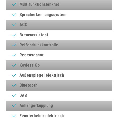
Multifunktionslenkrad
Spracherkennungssystem
ACC
Bremsassistent
Reifendruckkontrolle
Regensensor
Keyless Go
Außenspiegel elektrisch
Bluetooth
DAB
Anhängerkupplung
Fensterheber elektrisch