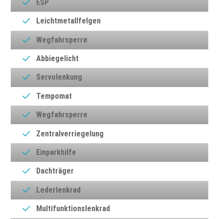
ESP
Leichtmetallfelgen
Wegfahrsperre
Abbiegelicht
Servolenkung
Tempomat
Wegfahrsperre
Zentralverriegelung
Einparkhilfe
Dachträger
Lederlenkrad
Multifunktionslenkrad