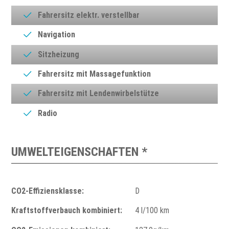
Fahrersitz elektr. verstellbar
Navigation
Sitzheizung
Fahrersitz mit Massagefunktion
Fahrersitz mit Lendenwirbelstütze
Radio
UMWELTEIGENSCHAFTEN *
CO2-Effiziensklasse:
D
Kraftstoffverbauch kombiniert:
4 l/100 km