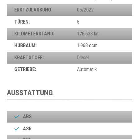
ERSTZULASSUNG:
05/2022
TÜREN:
5
KILOMETERSTAND:
176.633 km
HUBRAUM:
1.968 ccm
KRAFTSTOFF:
Diesel
GETRIEBE:
Automatik
AUSSTATTUNG
ABS
ASR