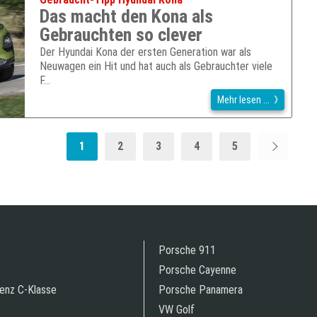
Das macht den Kona als
Gebrauchten so clever
Der Hyundai Kona der ersten Generation war als
Neuwagen ein Hit und hat auch als Gebrauchter viele
F…
Mehr lesen ...
1
2
3
4
5
Porsche 911
Porsche Cayenne
enz C-Klasse
Porsche Panamera
VW Golf