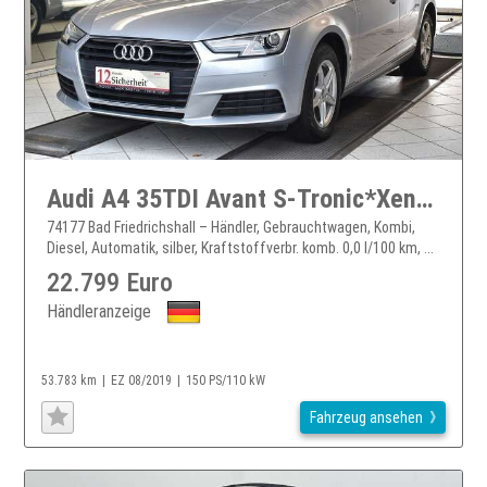
Audi A4 35TDI Avant S-Tronic*Xenon Plus*SHZ*PDC*Navi
74177 Bad Friedrichshall – Händler, Gebrauchtwagen, Kombi,
Diesel, Automatik, silber, Kraftstoffverbr. komb. 0,0 l/100 km, ...
22.799 Euro
Händleranzeige
53.783 km
EZ 08/2019
150 PS/110 kW
Fahrzeug ansehen