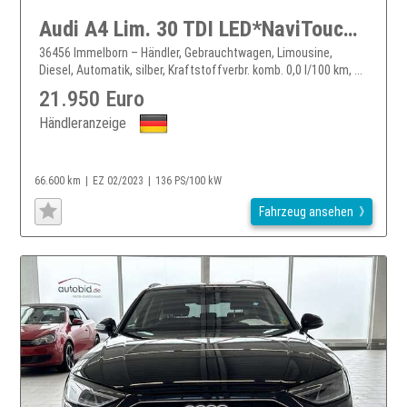
Audi A4 Lim. 30 TDI LED*NaviTouch*DAB*PDC*ACC*1Hand
36456 Immelborn – Händler, Gebrauchtwagen, Limousine,
Diesel, Automatik, silber, Kraftstoffverbr. komb. 0,0 l/100 km, ...
21.950 Euro
Händleranzeige
66.600 km
EZ 02/2023
136 PS/100 kW
Fahrzeug ansehen