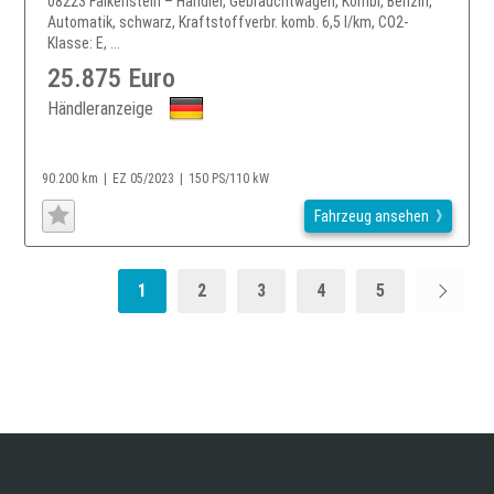
08223 Falkenstein – Händler, Gebrauchtwagen, Kombi, Benzin,
Automatik, schwarz, Kraftstoffverbr. komb. 6,5 l/km, CO2-
Klasse: E, ...
25.875 Euro
Händleranzeige
90.200 km
EZ 05/2023
150 PS/110 kW
Fahrzeug ansehen
1
2
3
4
5