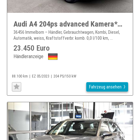
Audi A4 204ps advanced Kamera*AHK*Massag*3Zonen*ACC
36456 Immelborn – Händler, Gebrauchtwagen, Kombi, Diesel,
Automatik, weiss, Kraftstoffverbr. komb. 0,0 l/100 km, ...
23.450 Euro
Händleranzeige
88.100 km
EZ 05/2023
204 PS/150 kW
Fahrzeug ansehen