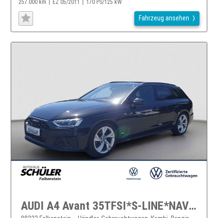
257.000 km
EZ 05/2011
170 PS/125 kW
Fahrzeug ansehen
AUDI A4 Avant 35TFSI*S-LINE*NAV*LED*PANO*SITZH