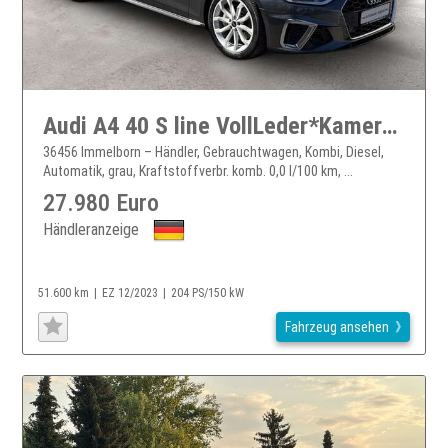
Audi A4 40 S line VollLeder*Kamera*18*Sound*LED*NaviT
36456 Immelborn – Händler, Gebrauchtwagen, Kombi, Diesel,
Automatik, grau, Kraftstoffverbr. komb. 0,0 l/100 km, ...
27.980 Euro
Händleranzeige
51.600 km
EZ 12/2023
204 PS/150 kW
Fahrzeug ansehen