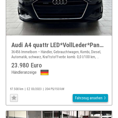
Audi A4 quattr LED*VollLeder*Panorama*NaviTouch*Sound
36456 Immelborn – Händler, Gebrauchtwagen, Kombi, Diesel,
Automatik, schwarz, Kraftstoffverbr. komb. 0,0 l/100 km, ...
23.980 Euro
Händleranzeige
97.500 km
EZ 03/2023
204 PS/150 kW
Fahrzeug ansehen