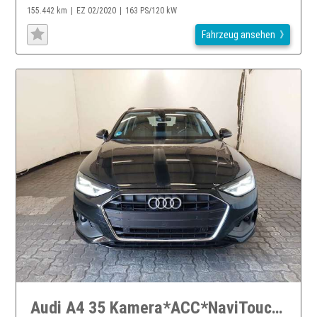
155.442 km
EZ 02/2020
163 PS/120 kW
Fahrzeug ansehen
Audi A4 35 Kamera*ACC*NaviTouch*LED*DAB*3Zonen*lM