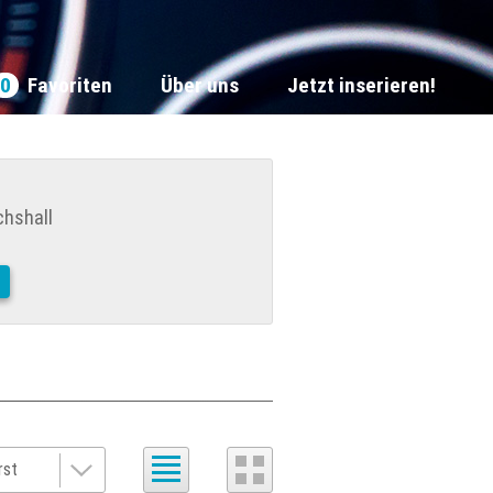
0
Favoriten
Über uns
Jetzt inserieren!
chshall