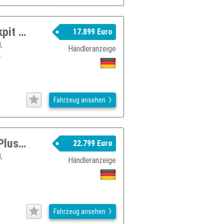
Audi A4 35 2.0TDI DSG*LED*AHK*Cockpit Digital
17.899 Euro
,
Händleranzeige
.
Fahrzeug ansehen
Audi A4 35TDI Avant S-Tronic*Xenon Plus*SHZ*PDC*Navi
22.799 Euro
,
Händleranzeige
Fahrzeug ansehen