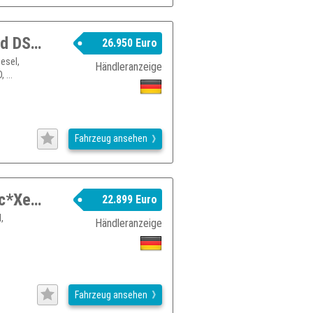
Audi A4 35 2.0 TDI Limousine advanced DSG*Leder*360° Kamer
26.950 Euro
esel,
Händleranzeige
 ...
Fahrzeug ansehen
Audi A6 allroad quattro 3.0TDI S-tronic*Xenon*BOSE*Leder
22.899 Euro
,
Händleranzeige
Fahrzeug ansehen