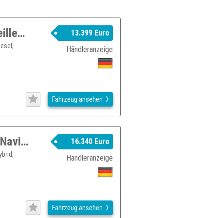
Audi A3 Sportback 2.0TDI Ambiente Teilleder* Xenon*PDC
13.399 Euro
esel,
Händleranzeige
Fahrzeug ansehen
Audi A3 Sportback 40 e-tron S-tronic*Navi*PDC*LED
16.340 Euro
brid,
Händleranzeige
Fahrzeug ansehen