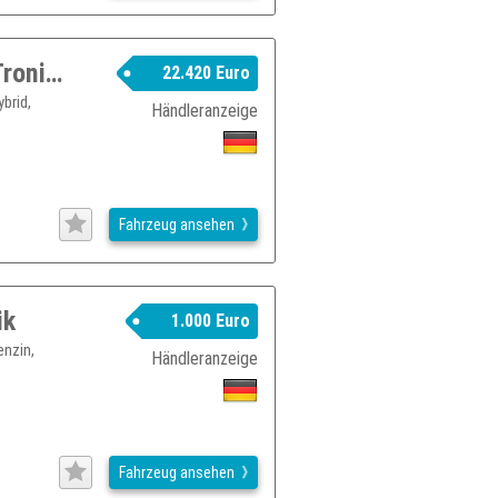
Audi A3 Sportback 40 e-tron sport S-Tronic Leder*SHZ*AHK
22.420 Euro
brid,
Händleranzeige
Fahrzeug ansehen
ik
1.000 Euro
enzin,
Händleranzeige
Fahrzeug ansehen