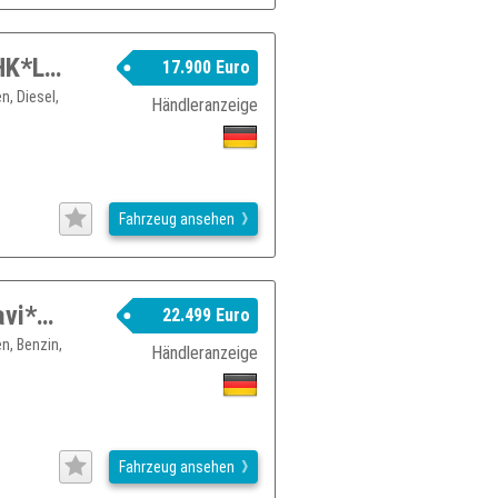
Audi Q2 1.6TDI 30 basis Automatik*AHK*Leder*LED
17.900 Euro
n, Diesel,
Händleranzeige
Fahrzeug ansehen
Audi Q2 35 1.5TFSI S-Tronic*Leder*Navi*PDC+Kamera
22.499 Euro
n, Benzin,
Händleranzeige
Fahrzeug ansehen