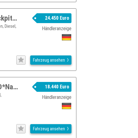
Audi Q3 35 2.0TDI Automatik*LED*Cockpit Digital
24.450 Euro
n, Diesel,
Händleranzeige
.
Fahrzeug ansehen
BMW 318 d Advantage Steptronic *LED*Navi*Leder*AHK
18.440 Euro
,
Händleranzeige
Fahrzeug ansehen