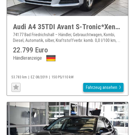
Audi A4 35TDI Avant S-Tronic*Xenon Plus*SHZ*PDC*Navi
74177 Bad Friedrichshall – Händler, Gebrauchtwagen, Kombi,
Diesel, Automatik, silber, Kraftstoffverbr. komb. 0,0 l/100 km, ...
22.799 Euro
Händleranzeige
53.783 km
EZ 08/2019
150 PS/110 kW
Fahrzeug ansehen