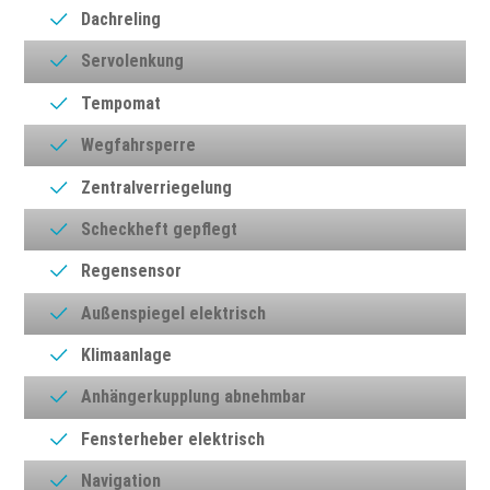
Dachreling
Servolenkung
Tempomat
Wegfahrsperre
Zentralverriegelung
Scheckheft gepflegt
Regensensor
Außenspiegel elektrisch
Klimaanlage
Anhängerkupplung abnehmbar
Fensterheber elektrisch
Navigation