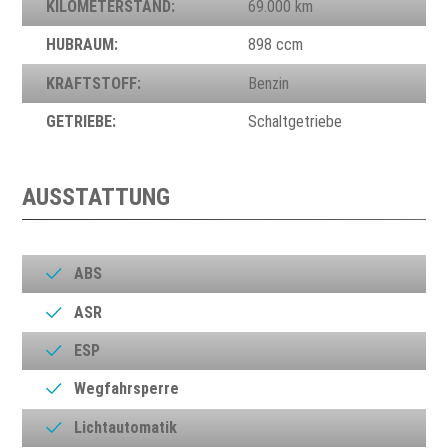
KILOMETERSTAND:
69.000 km
HUBRAUM:
898 ccm
KRAFTSTOFF:
Benzin
GETRIEBE:
Schaltgetriebe
AUSSTATTUNG
ABS
ASR
ESP
Wegfahrsperre
Lichtautomatik