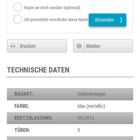
Kopie an mich senden
(optional)
Absenden
Ich persönlich verschicke diese Nachricht
Drucken
Melden
TECHNISCHE DATEN
BAUART:
Geländewagen
FARBE:
blau (metallic)
ERSTZULASSUNG:
09/2015
TÜREN:
5