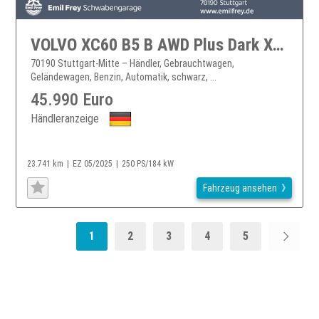
VOLVO XC60 B5 B AWD Plus Dark XC60
70190 Stuttgart-Mitte – Händler, Gebrauchtwagen,
Geländewagen, Benzin, Automatik, schwarz, ...
45.990 Euro
Händleranzeige
23.741 km
EZ 05/2025
250 PS/184 kW
Fahrzeug ansehen
1
2
3
4
5