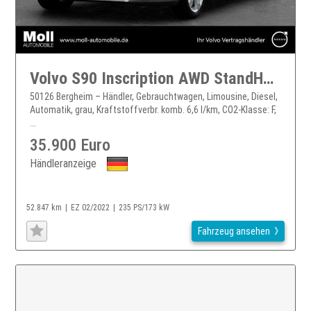
Volvo S90 Inscription AWD StandHZG Navi Digitales Cockpit Me
50126 Bergheim – Händler, Gebrauchtwagen, Limousine, Diesel,
Automatik, grau, Kraftstoffverbr. komb. 6,6 l/km, CO2-Klasse: F,
...
35.900 Euro
Händleranzeige
52.847 km
EZ 02/2022
235 PS/173 kW
Fahrzeug ansehen