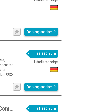
Händleranzeige
Fahrzeug ansehen
39.990 Euro
tro,
Händleranzeige
 Innenstadt
erbr.
 km, CO2-
Fahrzeug ansehen
SUZUKI Vitara 1.5 Dualjet Hybrid AGS Comfort+
21.990 Euro