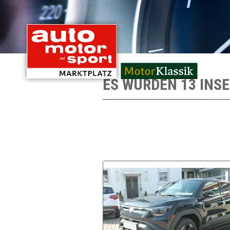
mit Oldtimern von
ES WURDEN 13 INS