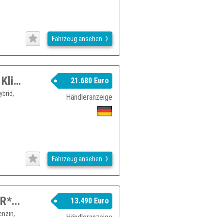
Fahrzeug ansehen
SUZUKI Vitara 1.5 Hybrid Comfort 4x2 Klima Navi
21.680 Euro
brid,
Händleranzeige
Fahrzeug ansehen
R*...
13.490 Euro
enzin,