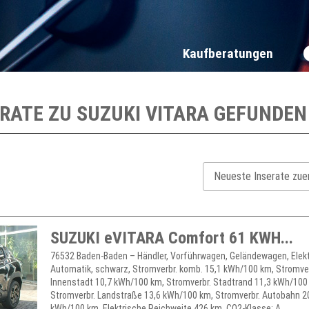
Kaufberatungen
ERATE ZU
SUZUKI VITARA
GEFUNDEN
SUZUKI eVITARA Comfort 61 KWH...
76532 Baden-Baden – Händler, Vorführwagen, Geländewagen, Elekt
Automatik, schwarz, Stromverbr. komb. 15,1 kWh/100 km, Stromver
Innenstadt 10,7 kWh/100 km, Stromverbr. Stadtrand 11,3 kWh/100
Stromverbr. Landstraße 13,6 kWh/100 km, Stromverbr. Autobahn 2
kWh/100 km, Elektrische Reichweite 426 km, CO2-Klasse: A, ...