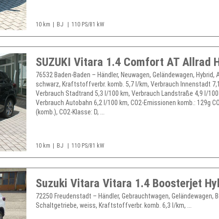
10 km
BJ
110 PS/81 kW
76532 Baden-Baden – Händler, Neuwagen, Geländewagen, Hybrid, 
schwarz, Kraftstoffverbr. komb. 5,7 l/km, Verbrauch Innenstadt 7,
Verbrauch Stadtrand 5,3 l/100 km, Verbrauch Landstraße 4,9 l/100
Verbrauch Autobahn 6,2 l/100 km, CO2-Emissionen komb.: 129g C
(komb.), CO2-Klasse: D, ...
10 km
BJ
110 PS/81 kW
72250 Freudenstadt – Händler, Gebrauchtwagen, Geländewagen, B
Schaltgetriebe, weiss, Kraftstoffverbr. komb. 6,3 l/km, ...