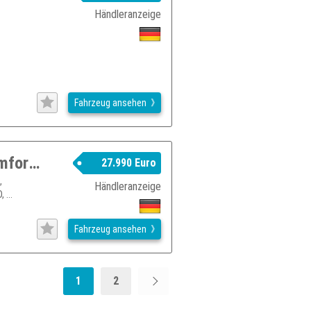
,
Händleranzeige
Fahrzeug ansehen
SUZUKI Vitara 1.5 DUALJET Hybrid Comfort+ AGS Allgrip
27.990 Euro
,
Händleranzeige
 ...
Fahrzeug ansehen
1
2