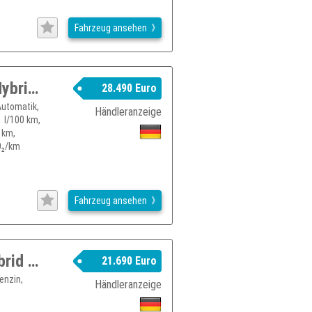
Fahrzeug ansehen
SUZUKI Vitara 1.4 Comfort AT Allrad Hybrid...
28.490 Euro
Automatik,
Händleranzeige
1 l/100 km,
 km,
O₂/km
Fahrzeug ansehen
Suzuki Vitara Vitara 1.4 Boosterjet Hybrid Allgrip Comfort
21.690 Euro
enzin,
Händleranzeige