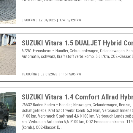
3.500 km
EZ 04/2026
174 PS/128 kW
67251 Freinsheim – Händler, Gebrauchtwagen, Geländewagen, Ben
Automatik, schwarz, Kraftstoffverbr. komb. 5,6 l/km, CO2-Klasse: D,
15.000 km
EZ 01/2025
116 PS/85 kW
SUZUKI Vitara 1.4 Comfort Allrad Hybri
76532 Baden-Baden – Händler, Neuwagen, Geländewagen, Benzin,
Schaltgetriebe, Kraftstoffverbr. komb. 5,3 l/km, Verbrauch Innenst
l/100 km, Verbrauch Stadtrand 4,6 l/100 km, Verbrauch Landstraße
km, Verbrauch Autobahn 5,6 l/100 km, CO2-Emissionen komb.: 11
(komb.), CO2-Klasse: D, ...