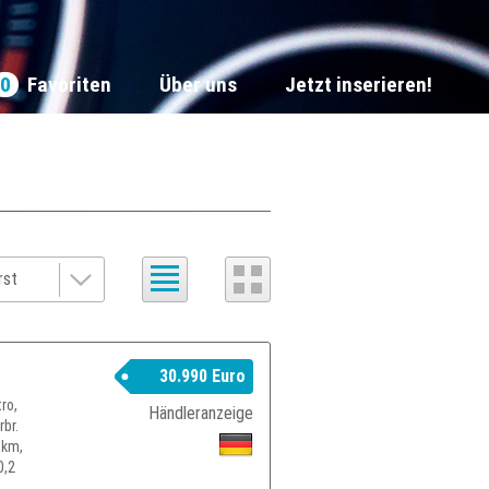
0
Favoriten
Über uns
Jetzt inserieren!
30.990 Euro
ro,
Händleranzeige
br.
 km,
0,2