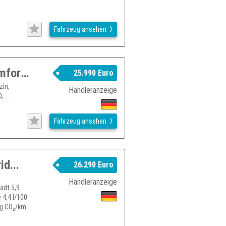
Fahrzeug ansehen
SUZUKI Vitara 1.5 DUALJET Hybrid Comfort+ AGS Allgrip
25.990 Euro
zin,
Händleranzeige
 ...
Fahrzeug ansehen
d...
26.290 Euro
Händleranzeige
adt 5,9
 4,4 l/100
9g CO₂/km