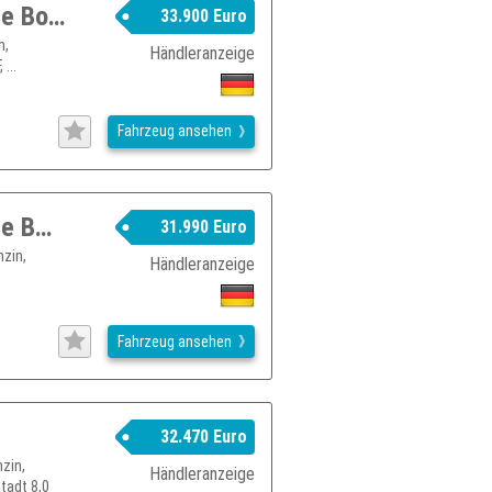
SUBARU New_Crosstrek Crosstrek 2,0ie Boxer Comfort Lineartronic
33.900 Euro
n,
Händleranzeige
...
Fahrzeug ansehen
SUBARU New_Crosstrek Crosstrek 2,0 e BOXER Comfort Lineartronic
31.990 Euro
zin,
Händleranzeige
Fahrzeug ansehen
32.470 Euro
zin,
Händleranzeige
tadt 8,0