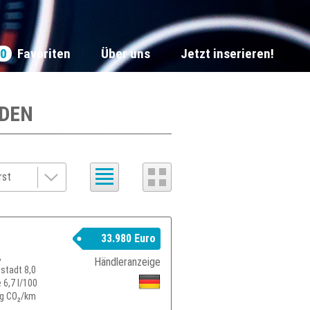
0
Favoriten
Über uns
Jetzt inserieren!
DEN
33.980 Euro
,
Händleranzeige
nstadt 8,0
 6,7 l/100
4g CO₂/km