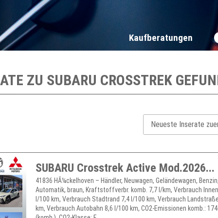
Kaufberatungen
RATE ZU
SUBARU CROSSTREK
GEFUN
SUBARU Crosstrek Active Mod.2026...
41836 HÃ¼ckelhoven – Händler, Neuwagen, Geländewagen, Benzin
Automatik, braun, Kraftstoffverbr. komb. 7,7 l/km, Verbrauch Inne
l/100 km, Verbrauch Stadtrand 7,4 l/100 km, Verbrauch Landstraße
km, Verbrauch Autobahn 8,6 l/100 km, CO2-Emissionen komb.: 17
(komb.), CO2-Klasse: F, ...