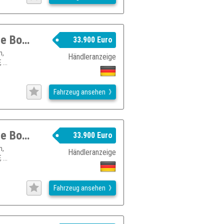
SUBARU New_Crosstrek Crosstrek 2,0ie Boxer Comfort Lineartronic
33.900 Euro
n,
Händleranzeige
...
Fahrzeug ansehen
SUBARU New_Crosstrek Crosstrek 2,0ie Boxer Comfort Lineartronic
33.900 Euro
n,
Händleranzeige
...
Fahrzeug ansehen