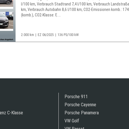
l/100 km, Verbrauch Stadtrand 7,4 l/100 km, Verbrauch Landstraße
km, Verbrauch Autobahn 8,6 l/100 km, CO2-Emissionen komb.: 17
(komb.), CO2-Klasse: F, ...
2.000 km
EZ 06/2025
136 PS/100 kW
Porsche 911
Porsche Cayenne
enz C-Klasse
Porsche Panamera
VW Golf
VW Passat