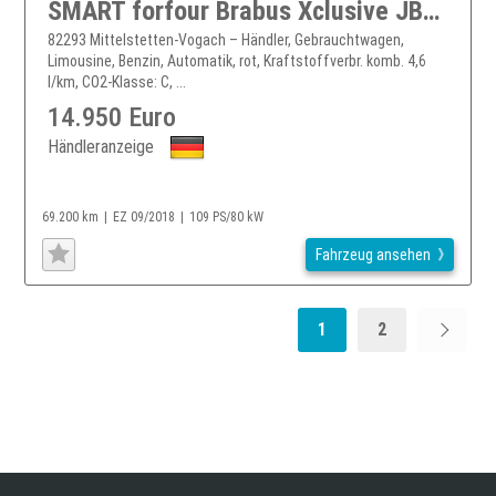
SMART forfour Brabus Xclusive JBL Kamera Panorama
82293 Mittelstetten-Vogach – Händler, Gebrauchtwagen,
Limousine, Benzin, Automatik, rot, Kraftstoffverbr. komb. 4,6
l/km, CO2-Klasse: C, ...
14.950 Euro
Händleranzeige
69.200 km
EZ 09/2018
109 PS/80 kW
Fahrzeug ansehen
1
2