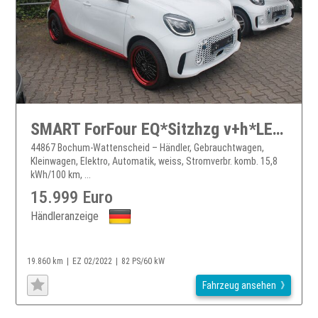
SMART ForFour EQ*Sitzhzg v+h*LED*neue 17"+Allwetter*
44867 Bochum-Wattenscheid – Händler, Gebrauchtwagen,
Kleinwagen, Elektro, Automatik, weiss, Stromverbr. komb. 15,8
kWh/100 km, ...
15.999 Euro
Händleranzeige
19.860 km
EZ 02/2022
82 PS/60 kW
Fahrzeug ansehen