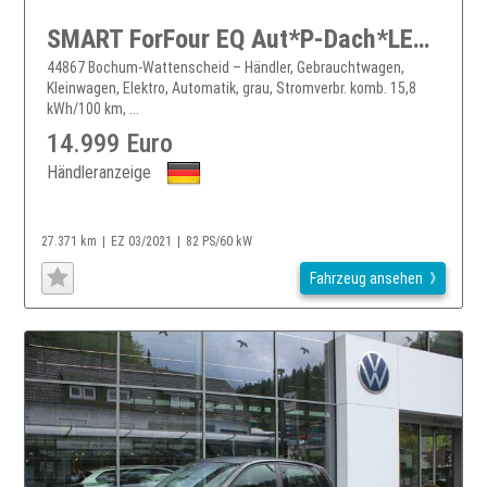
SMART ForFour EQ Aut*P-Dach*LED*RÜKA*Sitzhzg*Allwetter
44867 Bochum-Wattenscheid – Händler, Gebrauchtwagen,
Kleinwagen, Elektro, Automatik, grau, Stromverbr. komb. 15,8
kWh/100 km, ...
14.999 Euro
Händleranzeige
27.371 km
EZ 03/2021
82 PS/60 kW
Fahrzeug ansehen