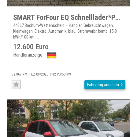
SMART ForFour EQ Schnelllader*PDC*Sitzhzg*Navi*MAL*
44867 Bochum-Wattenscheid – Händler, Gebrauchtwagen,
Kleinwagen, Elektro, Automatik, blau, Stromverbr. komb. 15,8
kWh/100 km, ...
12.600 Euro
Händleranzeige
32.867 km
EZ 09/2020
82 PS/60 kW
Fahrzeug ansehen