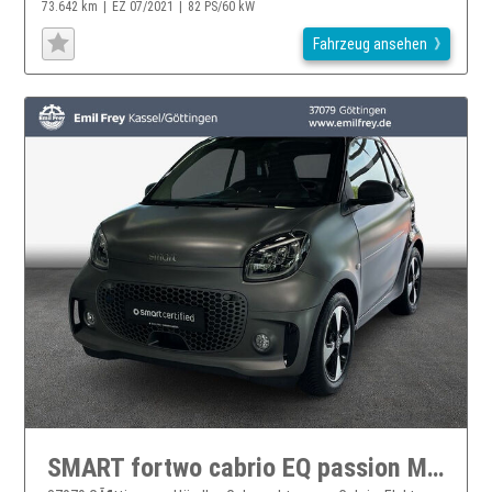
73.642 km
EZ 07/2021
82 PS/60 kW
Fahrzeug ansehen
SMART fortwo cabrio EQ passion MATT, Verdeck rot, 22 kW smart fortwo electric drive