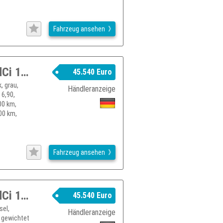
Fahrzeug ansehen
RENAULT Trafic Grand Evolution Blue dCi 150 Automatik MY25
45.540 Euro
, grau,
Händleranzeige
 6,90,
00 km,
00 km,
Fahrzeug ansehen
RENAULT Trafic Grand Evolution Blue dCi 150 Automatik MY25
45.540 Euro
sel,
Händleranzeige
. gewichtet