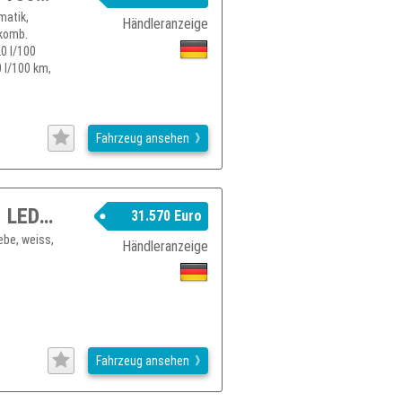
matik,
Händleranzeige
 komb.
0 l/100
 l/100 km,
Fahrzeug ansehen
Renault Trafic Kasten 2.0 dCi130 L2H1 LED Kamera Holzboden
31.570 Euro
ebe, weiss,
Händleranzeige
Fahrzeug ansehen