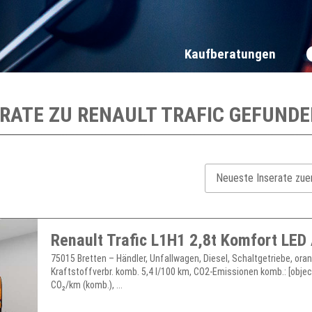
Kaufberatungen
ERATE ZU
RENAULT TRAFIC
GEFUNDE
75015 Bretten – Händler, Unfallwagen, Diesel, Schaltgetriebe, ora
Kraftstoffverbr. komb. 5,4 l/100 km, CO2-Emissionen komb.: [objec
CO₂/km (komb.), ...