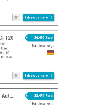
Fahrzeug ansehen
Ci 120
26.490 Euro
iebe,
Händleranzeige
t komb.
0 l/100
 l/100 km,
Fahrzeug ansehen
RENAULT Trafic Komfort L2 150PS 9-G Automatik/Kamera/AHK
38.490 Euro
,
Händleranzeige