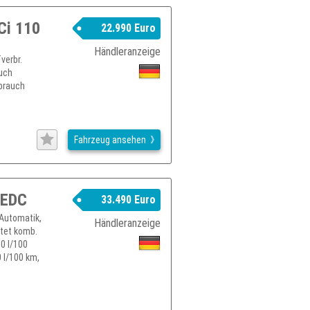
Ci 110
22.990 Euro
Händleranzeige
verbr.
auch
rbrauch
Fahrzeug ansehen
 EDC
33.490 Euro
Automatik,
Händleranzeige
htet komb.
0 l/100
 l/100 km,