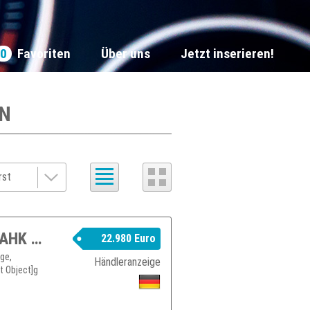
0
Favoriten
Über uns
Jetzt inserieren!
N
Renault Trafic L1H1 2,8t Komfort LED AHK Sortimo-Regal Klima Heckflügeltüren 180° PDC
22.980 Euro
nge,
Händleranzeige
t Object]g