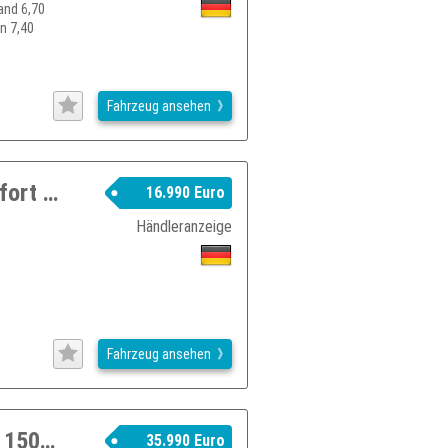
and 6,70
n 7,40
Fahrzeug ansehen
RENAULT Trafic Kasten L1H1 2,8t Komfort mit AHK
16.990 Euro
Händleranzeige
Fahrzeug ansehen
RENAULT Trafic III Grand Life Blue dCi 150 EDC
35.990 Euro