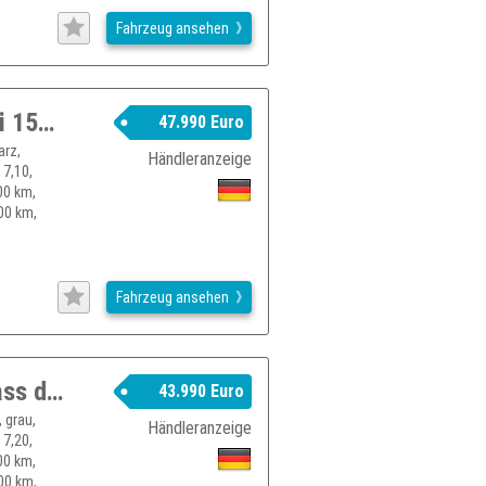
Fahrzeug ansehen
RENAULT Trafic Pkw Evolution Blue dCi 150 Automatik MY25
47.990 Euro
arz,
Händleranzeige
 7,10,
00 km,
00 km,
Fahrzeug ansehen
RENAULT Trafic Grand Combi Spaceclass dCi 170 EDC
43.990 Euro
 grau,
Händleranzeige
 7,20,
00 km,
00 km,