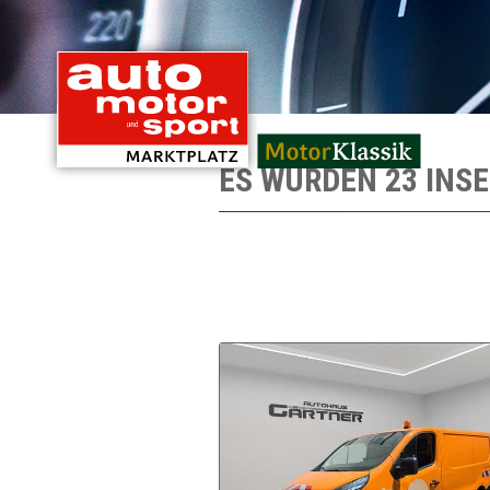
mit Oldtimern von
ES WURDEN 23 INS