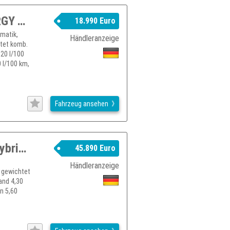
RENAULT Espace INITIALE PARIS ENERGY TCe 225 EDC
18.990 Euro
matik,
Händleranzeige
htet komb.
,20 l/100
 l/100 km,
Fahrzeug ansehen
RENAULT Espace 6 Esprit Alpine Full Hybrid E-Tech 200 7-Sitzer
45.890 Euro
,
Händleranzeige
. gewichtet
and 4,30
n 5,60