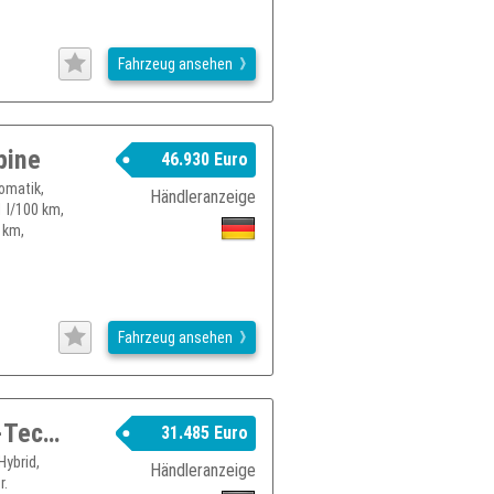
Fahrzeug ansehen
pine
46.930 Euro
omatik,
Händleranzeige
1 l/100 km,
 km,
Fahrzeug ansehen
RENAULT Espace Techno Full Hybrid E-Tech 200 7- Sitzer
31.485 Euro
Hybrid,
Händleranzeige
r.