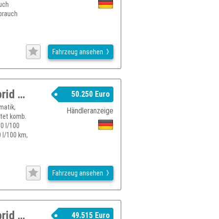
auch
rbrauch
Fahrzeug ansehen
RENAULT Espace Esprit Alpine Full Hybrid E-Tech 200
50.250 Euro
matik,
Händleranzeige
htet komb.
0 l/100
 l/100 km,
Fahrzeug ansehen
RENAULT Espace Esprit Alpine Full Hybrid E-Tech 200
49.515 Euro