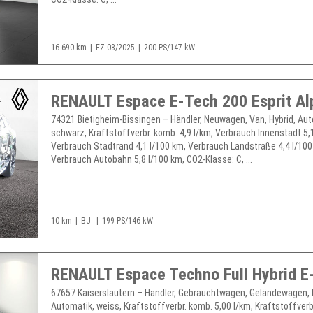
16.690 km
EZ 08/2025
200 PS/147 kW
RENAULT Espace E-Tech 200 Esprit Al
74321 Bietigheim-Bissingen – Händler, Neuwagen, Van, Hybrid, Aut
schwarz, Kraftstoffverbr. komb. 4,9 l/km, Verbrauch Innenstadt 5,
Verbrauch Stadtrand 4,1 l/100 km, Verbrauch Landstraße 4,4 l/100
Verbrauch Autobahn 5,8 l/100 km, CO2-Klasse: C, ...
10 km
BJ
199 PS/146 kW
67657 Kaiserslautern – Händler, Gebrauchtwagen, Geländewagen, 
Automatik, weiss, Kraftstoffverbr. komb. 5,00 l/km, Kraftstoffverb