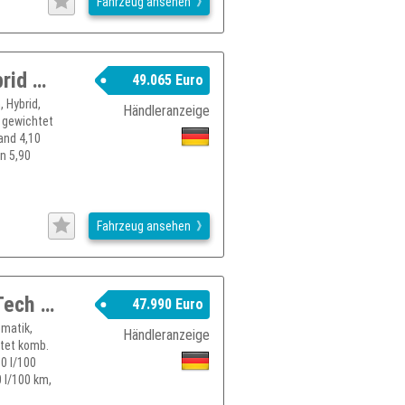
Fahrzeug ansehen
RENAULT Espace Esprit Alpine Full Hybrid E-Tech 200
49.065 Euro
 Hybrid,
Händleranzeige
. gewichtet
and 4,10
n 5,90
Fahrzeug ansehen
RENAULT Espace Iconic Full Hybrid E-Tech 200 5-Sitzer
47.990 Euro
omatik,
Händleranzeige
htet komb.
0 l/100
 l/100 km,