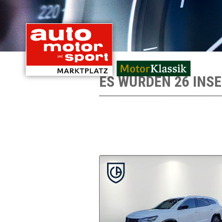
mit Oldtimern von
ES WURDEN 26 INS