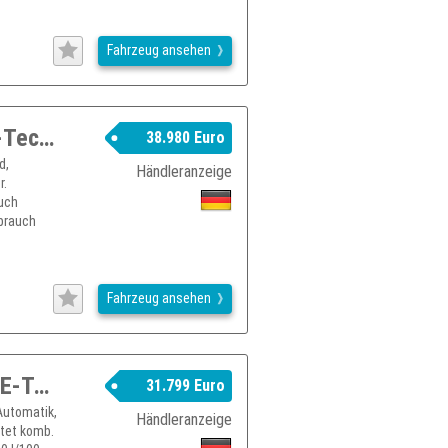
Fahrzeug ansehen
RENAULT Espace Techno Full Hybrid E-Tech 200
38.980 Euro
d,
Händleranzeige
r.
auch
rbrauch
Fahrzeug ansehen
RENAULT Espace 6 Techno Full Hybrid E-Tech 200 7- Sitzer
31.799 Euro
Automatik,
Händleranzeige
htet komb.