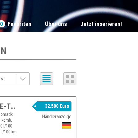
0
Favoriten
Über uns
Jetzt inserieren!
EN
RENAULT Espace 6 Techno Full Hybrid E-Tech 200 7- Sitzer
32.500 Euro
tomatik,
Händleranzeige
t komb.
0 l/100
 l/100 km,