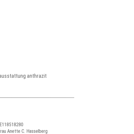
nausstattung anthrazit
 DE118518280
frau Anette C. Hasselberg