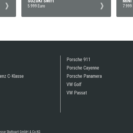
SUZUKI Swift
MINI
5.999 Euro
7.999
Porsche 911
Porsche Cayenne
enz C-Klasse
Porsche Panamera
VW Golf
VW Passat
resse Stuttgart GmbH & Co.KG