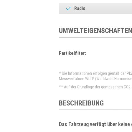
Radio
UMWELTEIGENSCHAFTEN
Partikelfilter:
* Die Informationen erfolgen gemäß der P
Messverfahren WLTP (Worldwide Harmonised 
** Auf der Grundlage der gemessenen CO2-E
BESCHREIBUNG
Das Fahrzeug verfügt über keine 