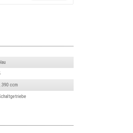
blau
5
1.390 ccm
Schaltgetriebe