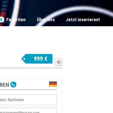
0
Favoriten
Über uns
Jetzt inserieren!
999 €
.
EREN