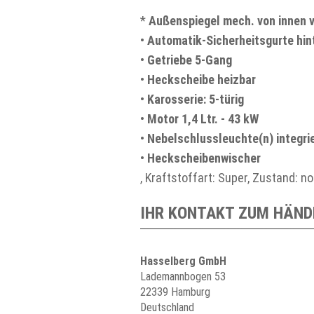
*
Außenspiegel mech. von innen v
•
Automatik-Sicherheitsgurte hin
•
Getriebe 5-Gang
•
Heckscheibe heizbar
•
Karosserie: 5-türig
•
Motor 1,4 Ltr. - 43 kW
•
Nebelschlussleuchte(n) integri
•
Heckscheibenwischer
, Kraftstoffart: Super, Zustand: 
IHR KONTAKT ZUM HÄND
Hasselberg GmbH
Lademannbogen 53
22339 Hamburg
Deutschland