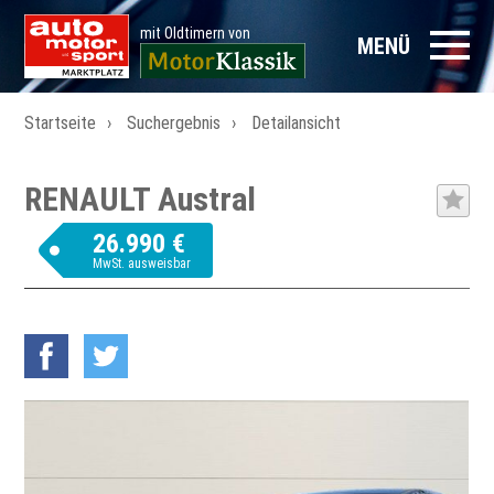
mit Oldtimern von
MENÜ
Startseite
Suchergebnis
Detailansicht
RENAULT Austral
26.990 €
MwSt. ausweisbar