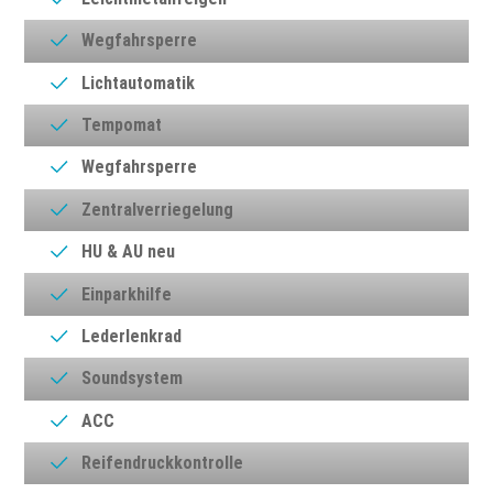
Wegfahrsperre
Lichtautomatik
Tempomat
Wegfahrsperre
Zentralverriegelung
HU & AU neu
Einparkhilfe
Lederlenkrad
Soundsystem
ACC
Reifendruckkontrolle