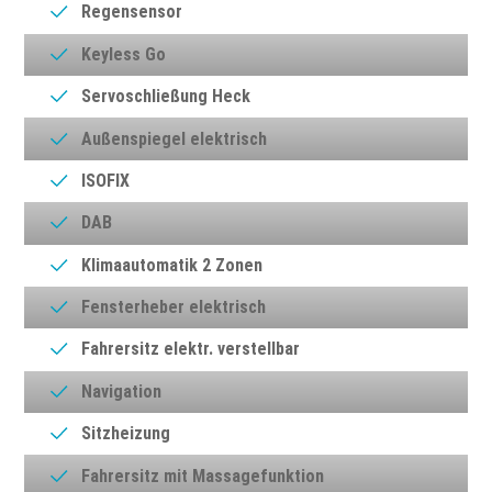
Regensensor
Keyless Go
Servoschließung Heck
Außenspiegel elektrisch
ISOFIX
DAB
Klimaautomatik 2 Zonen
Fensterheber elektrisch
Fahrersitz elektr. verstellbar
Navigation
Sitzheizung
Fahrersitz mit Massagefunktion