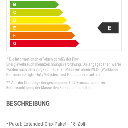
* Die Informationen erfolgen gemäß der Pkw-
Energieverbrauchskennzeichnungsverordnung. Die angegebenen Werte
wurden nach dem vorgeschriebenen Messverfahren WLTP (Worldwide
Harmonised Light-Duty Vehicles Test Procedure) ermittelt.
** Auf der Grundlage der gemessenen CO2-Emissionen unter
Berücksichtigung der Masse des Fahrzeugs ermittelt.
BESCHREIBUNG
• Paket: Extended-Grip-Paket - 18-Zoll-