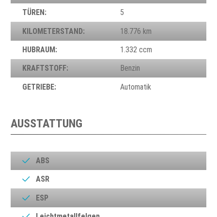
TÜREN:
5
KILOMETERSTAND:
18.776 km
HUBRAUM:
1.332 ccm
KRAFTSTOFF:
Benzin
GETRIEBE:
Automatik
AUSSTATTUNG
ABS
ASR
ESP
Leichtmetallfelgen