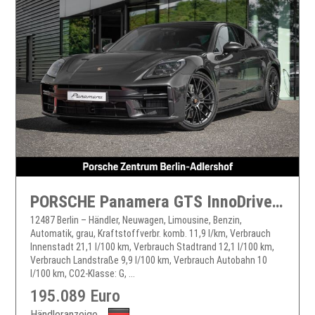
PORSCHE Panamera GTS InnoDrive HA-Lenkung Head-Up
12487 Berlin – Händler, Neuwagen, Limousine, Benzin,
Automatik, grau, Kraftstoffverbr. komb. 11,9 l/km, Verbrauch
Innenstadt 21,1 l/100 km, Verbrauch Stadtrand 12,1 l/100 km,
Verbrauch Landstraße 9,9 l/100 km, Verbrauch Autobahn 10
l/100 km, CO2-Klasse: G, ...
195.089 Euro
Händleranzeige