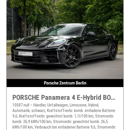
PORSCHE Panamera 4 E-Hybrid BOSE Sportabgasanlage LED
10587 null – Händler, Unfallwagen, Limousine, Hybrid,
Automatik, schwarz, Kraftstoffverbr. komb. entladene Batterie
9,6, Kraftstoffverbr. gewichtet komb. 1,1l/100 km, Stromverbr.
komb. 26,9 kWh/100 km, Stromverbr. gewichtet komb. 26,5
kWh/100 km, Verbrauch bei entladener Batterie 9,6, Stromverbr.