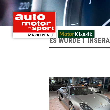
mit Oldtimern von
ES WURDE 1 INSER