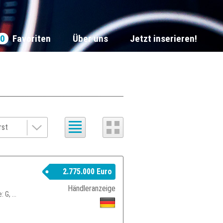
0
Favoriten
Über uns
Jetzt inserieren!
2.775.000 Euro
Händleranzeige
 G, ...