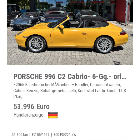
PORSCHE 996 C2 Cabrio- 6-Gg.- orig. 59TKM, Speedgelb!
82065 Baierbrunn bei MÃ¼nchen – Händler, Gebrauchtwagen,
Cabrio, Benzin, Schaltgetriebe, gelb, Kraftstoffverbr. komb. 11,8
l/km, ...
53.996 Euro
Händleranzeige
59.360 km
EZ 06/1999
300 PS/221 kW