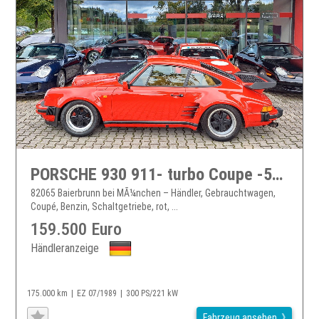
PORSCHE 930 911- turbo Coupe -5-Gg., Motor 10tkm
82065 Baierbrunn bei MÃ¼nchen – Händler, Gebrauchtwagen,
Coupé, Benzin, Schaltgetriebe, rot, ...
159.500 Euro
Händleranzeige
175.000 km
EZ 07/1989
300 PS/221 kW
Fahrzeug ansehen