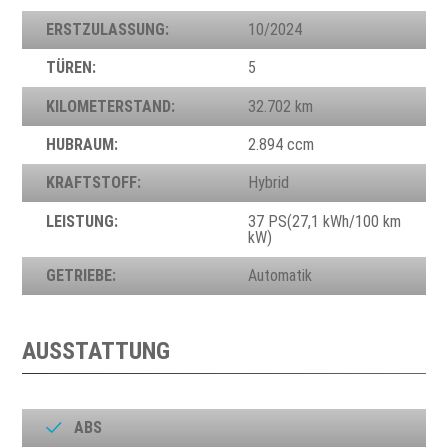
ERSTZULASSUNG:
10/2024
TÜREN:
5
KILOMETERSTAND:
32.702 km
HUBRAUM:
2.894 ccm
KRAFTSTOFF:
Hybrid
LEISTUNG:
37 PS(27,1 kWh/100 km
kW)
GETRIEBE:
Automatik
AUSSTATTUNG
ABS