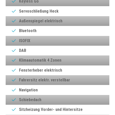
Keyless Go
Servoschließung Heck
Außenspiegel elektrisch
Bluetooth
ISOFIX
DAB
Klimaautomatik 4 Zonen
Fensterheber elektrisch
Fahrersitz elektr. verstellbar
Navigation
Schiebedach
Sitzheizung Vorder- und Hintersitze