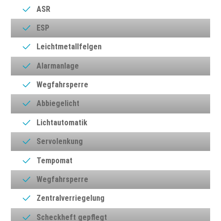
ASR
ESP
Leichtmetallfelgen
Alarmanlage
Wegfahrsperre
Abbiegelicht
Lichtautomatik
Servolenkung
Tempomat
Wegfahrsperre
Zentralverriegelung
Scheckheft gepflegt