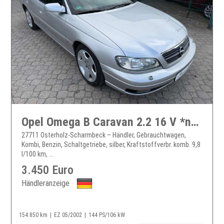
Opel Omega B Caravan 2.2 16 V *nur 155 TKM*HU a.W. neu*Xenon*AHK*Zahnriemen neu*
27711 Osterholz-Scharmbeck – Händler, Gebrauchtwagen,
Kombi, Benzin, Schaltgetriebe, silber, Kraftstoffverbr. komb. 9,8
l/100 km, ...
3.450 Euro
Händleranzeige
154.850 km
EZ 05/2002
144 PS/106 kW