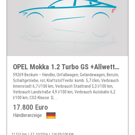
OPEL Mokka 1.2 Turbo GS +Allwetter SHZ Kamera CarPlay DAB LMFelgen Navi+
59269 Beckum – Händler, Unfallwagen, Geländewagen, Benzin,
Schaltgetriebe, rot, Kraftstoffverbr. komb. 5,7 l/km, Verbrauch
Innenstadt 6,7 l/100 km, Verbrauch Stadtrand 5,3 l/100 km,
Verbrauch Landstraße 4,9 l/100 km, Verbrauch Autobahn 6,2
l/100 km, CO2-Klasse: D, ...
17.800 Euro
Händleranzeige
12.532 km
EZ 10/2024
136 PS/100 kW