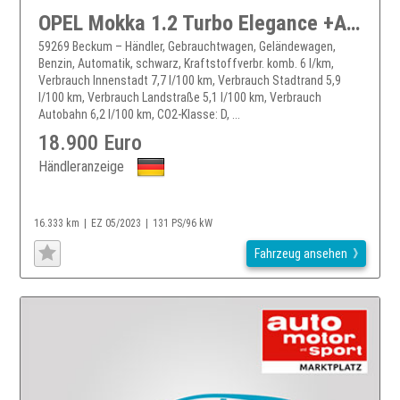
OPEL Mokka 1.2 Turbo Elegance +Allwetter SHZ Kamera CarPlay DAB LMFelgen Navi+
59269 Beckum – Händler, Gebrauchtwagen, Geländewagen,
Benzin, Automatik, schwarz, Kraftstoffverbr. komb. 6 l/km,
Verbrauch Innenstadt 7,7 l/100 km, Verbrauch Stadtrand 5,9
l/100 km, Verbrauch Landstraße 5,1 l/100 km, Verbrauch
Autobahn 6,2 l/100 km, CO2-Klasse: D, ...
18.900 Euro
Händleranzeige
16.333 km
EZ 05/2023
131 PS/96 kW
Fahrzeug ansehen