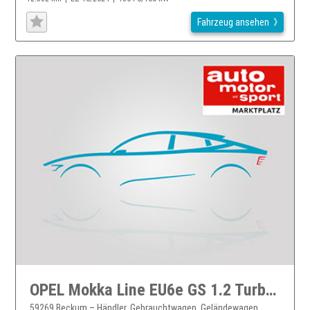
Fahrzeug ansehen
OPEL Mokka Line EU6e GS 1.2 Turbo AT +Allwetter SHZ Kamera CarPlay DAB LMFelgen Navi+
59269 Beckum – Händler, Gebrauchtwagen, Geländewagen,