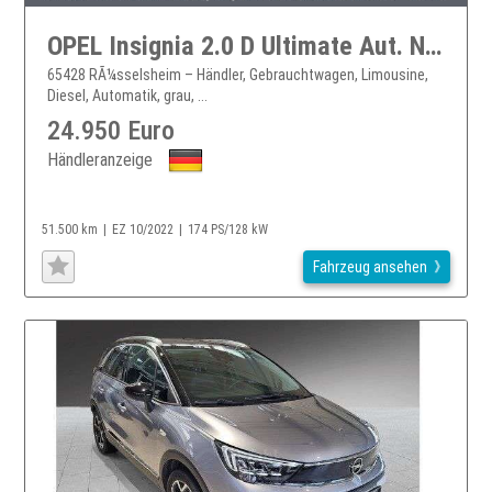
OPEL Insignia 2.0 D Ultimate Aut. Navi+Led+Sd+Kamera...
65428 RÃ¼sselsheim – Händler, Gebrauchtwagen, Limousine,
Diesel, Automatik, grau, ...
24.950 Euro
Händleranzeige
51.500 km
EZ 10/2022
174 PS/128 kW
Fahrzeug ansehen