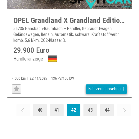
OPEL Grandland X Grandland Edition 1.2 Hybr. RFK SITZH OPEL FLAT
56235 Ransbach-Baumbach – Händler, Gebrauchtwagen,
Geländewagen, Benzin, Automatik, schwarz, Kraftstoffverbr.
komb. 5,6 l/km, CO2-Klasse: D, ...
29.900 Euro
Händleranzeige
4.000 km
EZ 11/2025
136 PS/100 kW
Fahrzeug ansehen
40
41
42
43
44