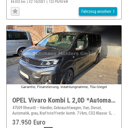
84.832 km
EZ 10/2021
122 PS/90 kW
Fahrzeug ansehen
OPEL Vivaro Kombi L 2,0D *Automatik*Navi*AHK*9-Sitzer
47509 Rheurdt – Händler, Gebrauchtwagen, Van, Diesel,
Automatik, grau, Kraftstoffverbr. komb. 7 l/km, CO2-Klasse: G, ...
37.950 Euro