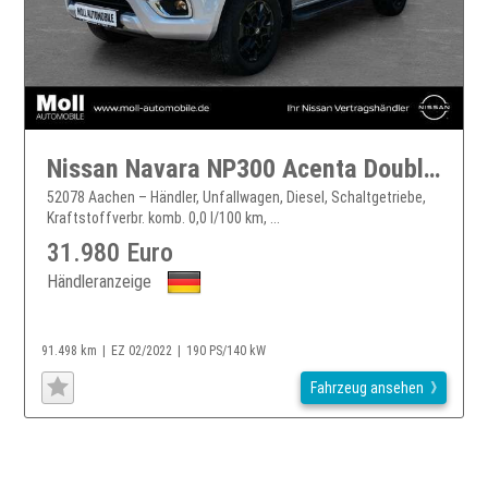
Nissan Navara NP300 Acenta Double Cab 4x4 2.3 dCi EU6d-T AHK Spe
52078 Aachen – Händler, Unfallwagen, Diesel, Schaltgetriebe,
Kraftstoffverbr. komb. 0,0 l/100 km, ...
31.980 Euro
Händleranzeige
91.498 km
EZ 02/2022
190 PS/140 kW
Fahrzeug ansehen