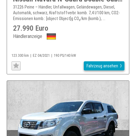
31226 Peine – Händler, Unfallwagen, Geländewagen, Diesel,
Automatik, schwarz, Kraftstoffverbr. komb. 7,4 l/100 km, CO2-
Emissionen komb.: [object Object]g CO₂/km (komb.), ...
27.990 Euro
Händleranzeige
123.300 km
EZ 04/2021
190 PS/140 kW
Fahrzeug ansehen