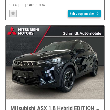
15 km
BJ
140 PS/103 kW
Fahrzeug ansehen
Mitsubishi ASX 1.8 Hybrid EDITION Bi-LED ACC 360°Kamera Shz