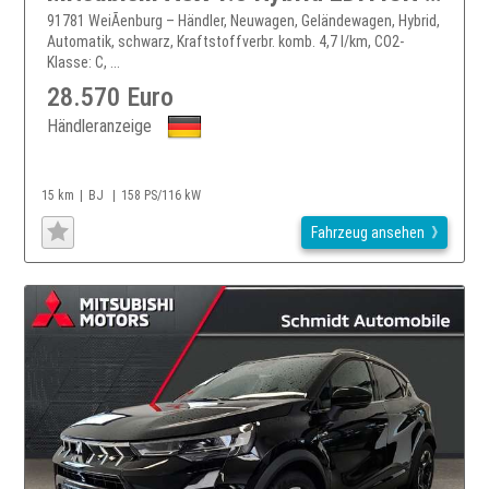
91781 WeiÃenburg – Händler, Neuwagen, Geländewagen, Hybrid,
Automatik, schwarz, Kraftstoffverbr. komb. 4,7 l/km, CO2-
Klasse: C, ...
28.570 Euro
Händleranzeige
15 km
BJ
158 PS/116 kW
Fahrzeug ansehen