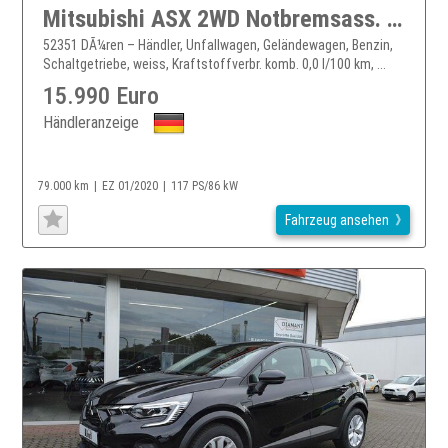
Mitsubishi ASX 2WD Notbremsass. Berganfahrass. Kollisionswarner e
52351 DÃ¼ren – Händler, Unfallwagen, Geländewagen, Benzin,
Schaltgetriebe, weiss, Kraftstoffverbr. komb. 0,0 l/100 km, ...
15.990 Euro
Händleranzeige
79.000 km
EZ 01/2020
117 PS/86 kW
Fahrzeug ansehen