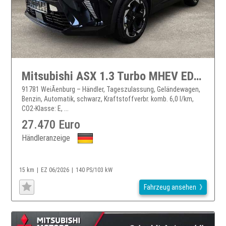
Mitsubishi ASX 1.3 Turbo MHEV EDITION Bi-LED KAM360 ACC SHZ
91781 WeiÃenburg – Händler, Tageszulassung, Geländewagen,
Benzin, Automatik, schwarz, Kraftstoffverbr. komb. 6,0 l/km,
CO2-Klasse: E, ...
27.470 Euro
Händleranzeige
15 km
EZ 06/2026
140 PS/103 kW
Fahrzeug ansehen