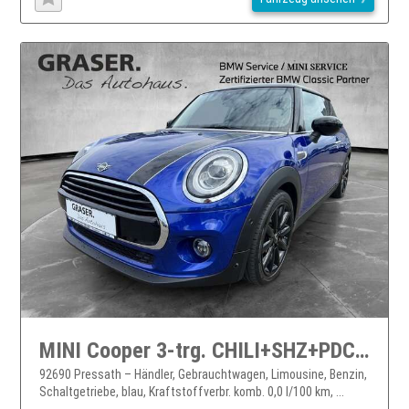
MINI Cooper 3-trg. CHILI+SHZ+PDC vo u. hi+LED+NAVI
92690 Pressath – Händler, Gebrauchtwagen, Limousine, Benzin,
Schaltgetriebe, blau, Kraftstoffverbr. komb. 0,0 l/100 km, ...