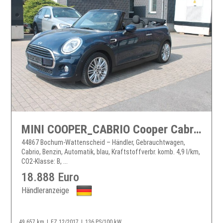
MINI COOPER_CABRIO Cooper Cabrio Steptronic*Klimaaut*LED*RÜKA*
44867 Bochum-Wattenscheid – Händler, Gebrauchtwagen,
Cabrio, Benzin, Automatik, blau, Kraftstoffverbr. komb. 4,9 l/km,
CO2-Klasse: B, ...
18.888 Euro
Händleranzeige
49.657 km
EZ 12/2017
136 PS/100 kW