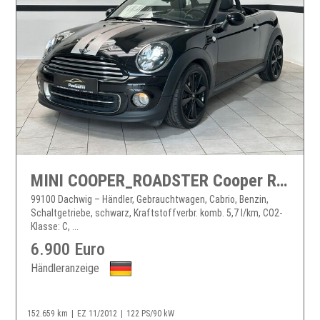
MINI COOPER_ROADSTER Cooper Roadster CHILI Bi-Xenon*Leder*PDC*2.Hand
99100 Dachwig – Händler, Gebrauchtwagen, Cabrio, Benzin,
Schaltgetriebe, schwarz, Kraftstoffverbr. komb. 5,7 l/km, CO2-
Klasse: C, ...
6.900 Euro
Händleranzeige
152.659 km
EZ 11/2012
122 PS/90 kW