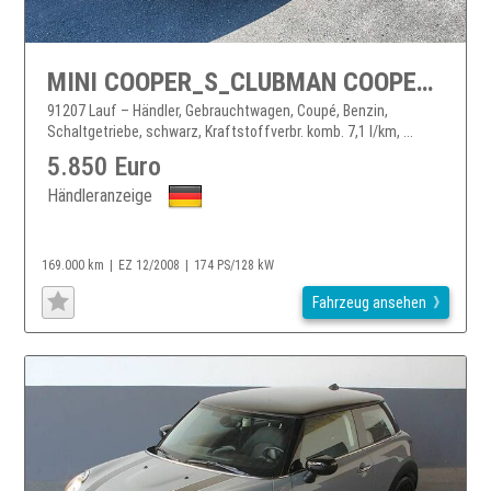
MINI COOPER_S_CLUBMAN COOPER_S Clubman Cooper S/PANORAMA/LEDER/XENON/
91207 Lauf – Händler, Gebrauchtwagen, Coupé, Benzin,
Schaltgetriebe, schwarz, Kraftstoffverbr. komb. 7,1 l/km, ...
5.850 Euro
Händleranzeige
169.000 km
EZ 12/2008
174 PS/128 kW
Fahrzeug ansehen