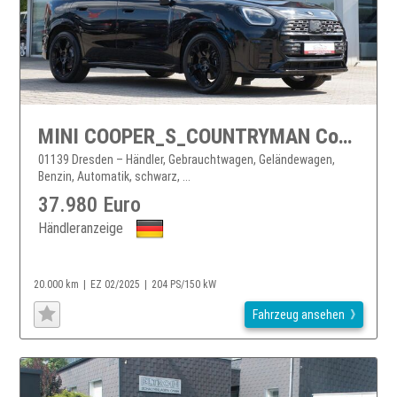
MINI COOPER_S_COUNTRYMAN Countryman S ALL4 JCW Trim *LED*KAMERA*PANO*
01139 Dresden – Händler, Gebrauchtwagen, Geländewagen,
Benzin, Automatik, schwarz, ...
37.980 Euro
Händleranzeige
20.000 km
EZ 02/2025
204 PS/150 kW
Fahrzeug ansehen