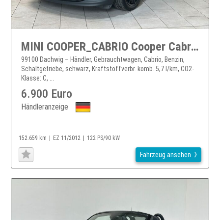
MINI COOPER_CABRIO Cooper Cabrio CHILI Bi-Xenon*Leder*PDC*2.Hand
99100 Dachwig – Händler, Gebrauchtwagen, Cabrio, Benzin,
Schaltgetriebe, schwarz, Kraftstoffverbr. komb. 5,7 l/km, CO2-
Klasse: C, ...
6.900 Euro
Händleranzeige
152.659 km
EZ 11/2012
122 PS/90 kW
Fahrzeug ansehen