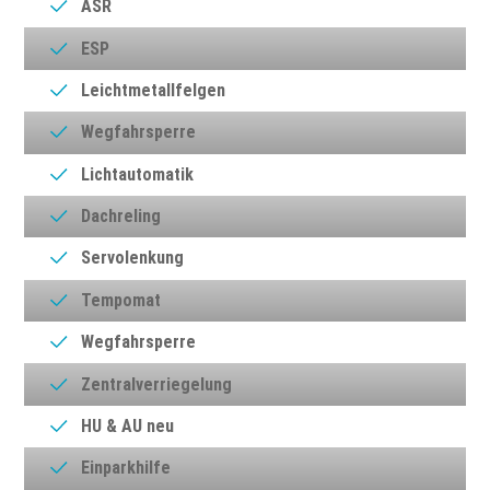
ASR
ESP
Leichtmetallfelgen
Wegfahrsperre
Lichtautomatik
Dachreling
Servolenkung
Tempomat
Wegfahrsperre
Zentralverriegelung
HU & AU neu
Einparkhilfe