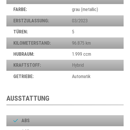
FARBE:
grau (metallic)
ERSTZULASSUNG:
03/2023
TÜREN:
5
KILOMETERSTAND:
96.875 km
HUBRAUM:
1.999 ccm
KRAFTSTOFF:
Hybrid
GETRIEBE:
Automatik
AUSSTATTUNG
ABS