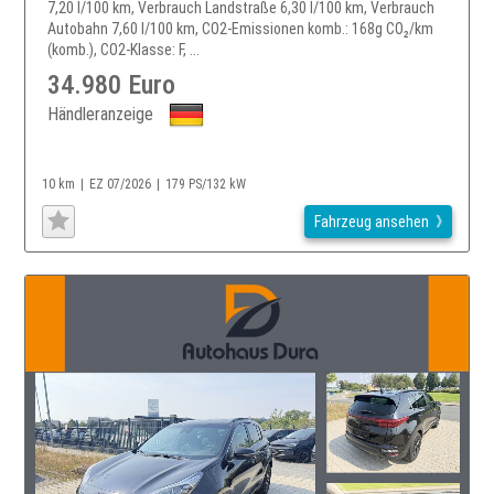
7,20 l/100 km, Verbrauch Landstraße 6,30 l/100 km, Verbrauch
Autobahn 7,60 l/100 km, CO2-Emissionen komb.: 168g CO₂/km
(komb.), CO2-Klasse: F, ...
34.980 Euro
Händleranzeige
10 km
EZ 07/2026
179 PS/132 kW
Fahrzeug ansehen