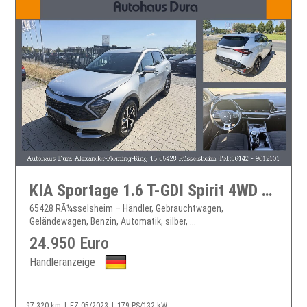
KIA Sportage 1.6 T-GDI Spirit 4WD Aut. Navi+Led+Ahk...
65428 RÃ¼sselsheim – Händler, Gebrauchtwagen,
Geländewagen, Benzin, Automatik, silber, ...
24.950 Euro
Händleranzeige
97.320 km
EZ 05/2023
179 PS/132 kW