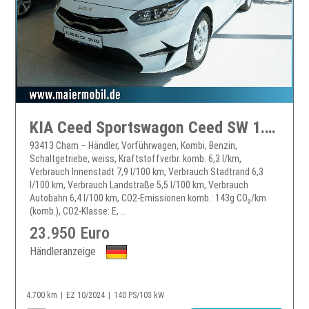
KIA Ceed Sportswagon Ceed SW 1.5 TGDI Vision *NAVI* KAMERA* PDC*
93413 Cham – Händler, Vorführwagen, Kombi, Benzin,
Schaltgetriebe, weiss, Kraftstoffverbr. komb. 6,3 l/km,
Verbrauch Innenstadt 7,9 l/100 km, Verbrauch Stadtrand 6,3
l/100 km, Verbrauch Landstraße 5,5 l/100 km, Verbrauch
Autobahn 6,4 l/100 km, CO2-Emissionen komb.: 143g CO₂/km
(komb.), CO2-Klasse: E, ...
23.950 Euro
Händleranzeige
4.700 km
EZ 10/2024
140 PS/103 kW