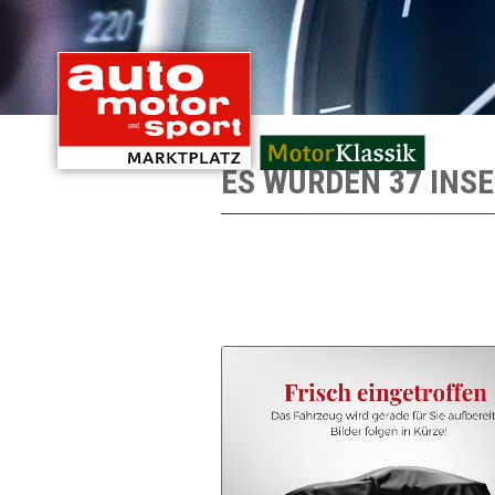
mit Oldtimern von
ES WURDEN 37 INS