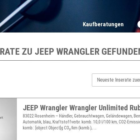
Kaufberatungen
ERATE ZU
JEEP WRANGLER
GEFUNDE
JEEP Wrangler Wrangler Unlimited Ru
83022 Rosenheim – Händler, Gebrauchtwagen, Geländewagen, Ben
Automatik, blau, Kraftstoffverbr. komb. 10,0 l/100 km, CO2-Emiss
komb.: [object Object]g CO₂/km (komb.), ...