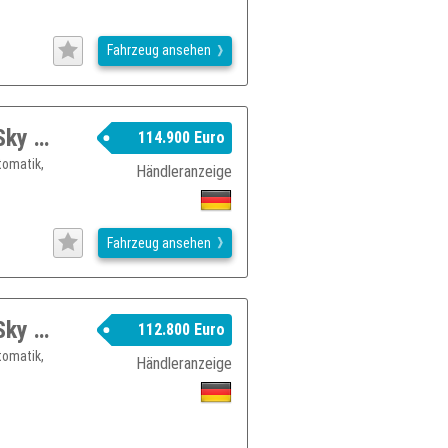
Fahrzeug ansehen
Jeep Wrangler JL Rubicon MOAB 392 Sky One-Winch MY26
114.900 Euro
tomatik,
Händleranzeige
Fahrzeug ansehen
Jeep Wrangler JL Rubicon MOAB 392 Sky One MY26
112.800 Euro
tomatik,
Händleranzeige