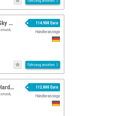
Fahrzeug ansehen
Jeep Wrangler JL Rubicon MOAB 392 Sky One-Winch MY26
114.900 Euro
tomatik,
Händleranzeige
Fahrzeug ansehen
Jeep Wrangler JL Rubicon MOAB 392 Hardtop-Winch MY26
112.800 Euro
tomatik,
Händleranzeige