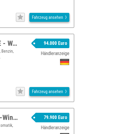
Fahrzeug ansehen
JEEP Wrangler MOAB =2026= SKY ONE - WARN WINCH | B2B
94.000 Euro
 Benzin,
Händleranzeige
.
Fahrzeug ansehen
Jeep Wrangler Rubicon Xtreme 35 Sky-Winde 3.6l V6
79.900 Euro
tomatik,
Händleranzeige