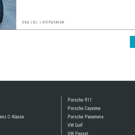
0 km
BJ
470 PS/346 kW
Porsche 911
Porsche Cayenne
enz C-Klasse
Porsche Panamera
VW Golf
VW Passat