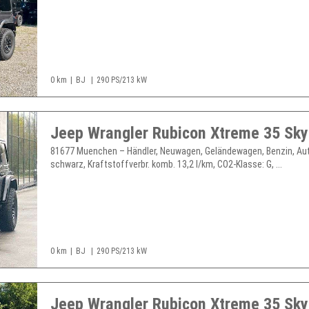
0 km
BJ
290 PS/213 kW
81677 Muenchen – Händler, Neuwagen, Geländewagen, Benzin, Au
schwarz, Kraftstoffverbr. komb. 13,2 l/km, CO2-Klasse: G, ...
0 km
BJ
290 PS/213 kW