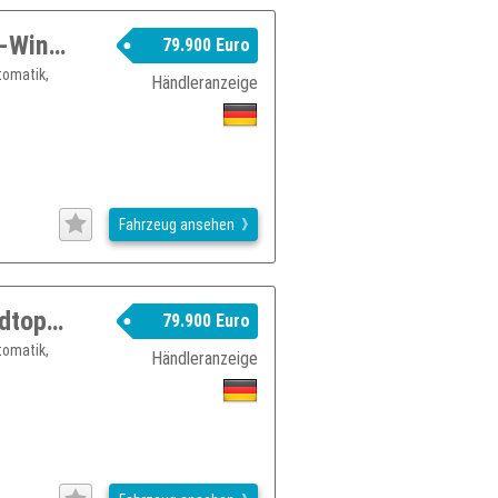
Jeep Wrangler Rubicon Xtreme 35 Sky-Winde 3.6l V6
79.900 Euro
tomatik,
Händleranzeige
Fahrzeug ansehen
Jeep Wrangler Rubicon Xtreme 35 Hardtop-Winch 3.6l V6
79.900 Euro
tomatik,
Händleranzeige