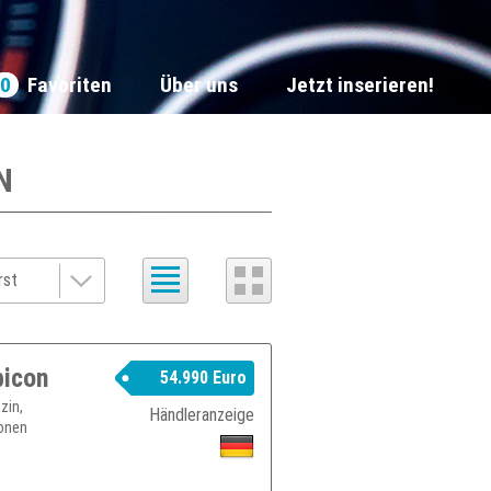
0
Favoriten
Über uns
Jetzt inserieren!
N
bicon
54.990 Euro
zin,
Händleranzeige
ionen