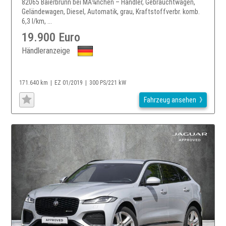
82065 Baierbrunn bei MÃ¼nchen – Händler, Gebrauchtwagen,
Geländewagen, Diesel, Automatik, grau, Kraftstoffverbr. komb.
6,3 l/km, ...
19.900 Euro
Händleranzeige
171.640 km
EZ 01/2019
300 PS/221 kW
Fahrzeug ansehen