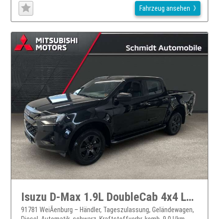
Fahrzeug ansehen
Isuzu D-Max 1.9L DoubleCab 4x4 LSE V-Cross LED ACC PDC Kamera
91781 WeiÃenburg – Händler, Tageszulassung, Geländewagen,
Diesel, Automatik, schwarz, Kraftstoffverbr. komb. 9,0 l/km,