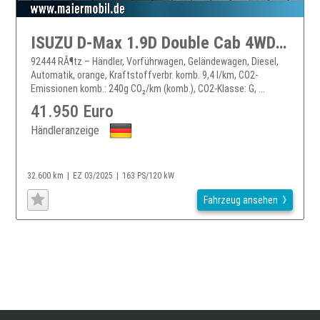
ISUZU D-Max 1.9D Double Cab 4WD LSE *LED*KAMERA*AKTION
92444 RÃ¶tz – Händler, Vorführwagen, Geländewagen, Diesel,
Automatik, orange, Kraftstoffverbr. komb. 9,4 l/km, CO2-
Emissionen komb.: 240g CO₂/km (komb.), CO2-Klasse: G, ...
41.950 Euro
Händleranzeige
32.600 km
EZ 03/2025
163 PS/120 kW
Fahrzeug ansehen