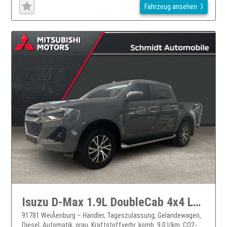
Fahrzeug ansehen
Isuzu D-Max 1.9L DoubleCab 4x4 LSE LED ACC PDC Kamera
91781 WeiÃenburg – Händler, Tageszulassung, Geländewagen,
Diesel, Automatik, grau, Kraftstoffverbr. komb. 9,0 l/km, CO2-