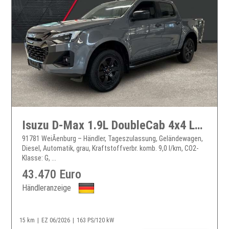
Isuzu D-Max 1.9L DoubleCab 4x4 LSE V-Cross LED ACC PDC Kamera
91781 WeiÃenburg – Händler, Tageszulassung, Geländewagen,
Diesel, Automatik, grau, Kraftstoffverbr. komb. 9,0 l/km, CO2-
Klasse: G, ...
43.470 Euro
Händleranzeige
15 km
EZ 06/2026
163 PS/120 kW