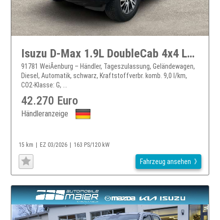
Isuzu D-Max 1.9L DoubleCab 4x4 LSE LED ACC PDC Kamera
91781 WeiÃenburg – Händler, Tageszulassung, Geländewagen,
Diesel, Automatik, schwarz, Kraftstoffverbr. komb. 9,0 l/km,
CO2-Klasse: G, ...
42.270 Euro
Händleranzeige
15 km
EZ 03/2026
163 PS/120 kW
Fahrzeug ansehen