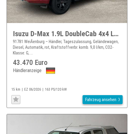
Isuzu D-Max 1.9L DoubleCab 4x4 LSE V-Cross LED ACC PDC Kamera
91781 WeiÃenburg – Händler, Tageszulassung, Geländewagen,
Diesel, Automatik, rot, Kraftstoffverbr. komb. 9,0 l/km, CO2-
Klasse: G, ...
43.470 Euro
Händleranzeige
15 km
EZ 06/2026
163 PS/120 kW
Fahrzeug ansehen