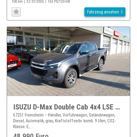
100 km
EZ 01/2026
163 PS/120 kW
Fahrzeug ansehen
ISUZU D-Max Double Cab 4x4 LSE A/T Facelift 2025
67251 Freinsheim – Händler, Vorführwagen, Geländewagen,
Diesel, Automatik, grau, Kraftstoffverbr. komb. 9 l/km, CO2-
Klasse: E, ...
48.990 Euro