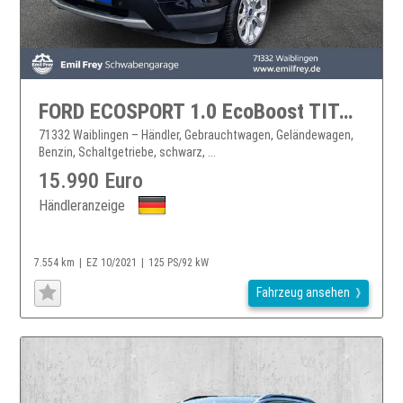
FORD ECOSPORT 1.0 EcoBoost TITANIUM *TWA/RFK/B&O* EcoSport
71332 Waiblingen – Händler, Gebrauchtwagen, Geländewagen,
Benzin, Schaltgetriebe, schwarz, ...
15.990 Euro
Händleranzeige
7.554 km
EZ 10/2021
125 PS/92 kW
Fahrzeug ansehen