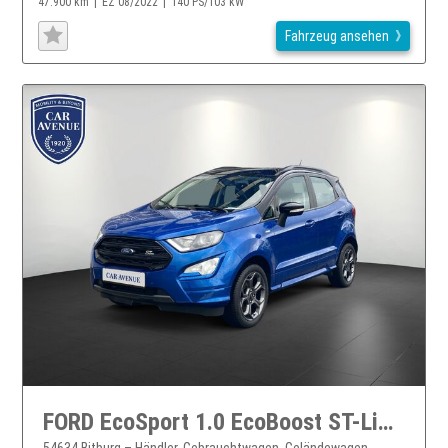
47.900 km
EZ 08/2022
140 PS/103 kW
Fahrzeug ansehen
FORD EcoSport 1.0 EcoBoost ST-Line Start/Stopp
54634 Bitburg – Händler, Gebrauchtwagen, Geländewagen,