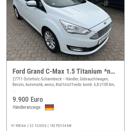
Ford Grand C-Max 1.5 Titanium *nur 92 TKM*2.Hand*Automatik*Kamera*AHK*Keyless Go*
27711 Osterholz-Scharmbeck – Händler, Gebrauchtwagen,
Benzin, Automatik, weiss, Kraftstoffverbr. komb. 6,8 l/100 km,
...
9.900 Euro
Händleranzeige
91.900 km
EZ 12/2016
182 PS/134 kW