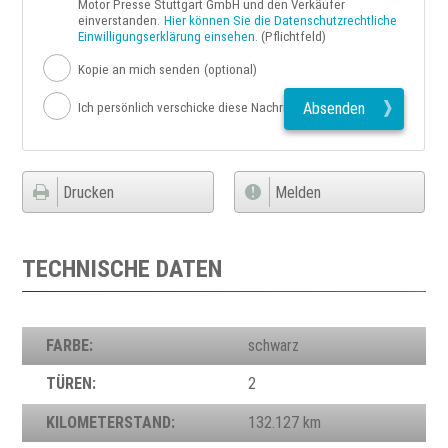
Motor Presse Stuttgart GmbH und den Verkäufer
einverstanden.
Hier können Sie die Datenschutzrechtliche
Einwilligungserklärung einsehen.
(Pflichtfeld)
Kopie an mich senden
(optional)
Absenden
Ich persönlich verschicke diese Nachricht
Drucken
Melden
TECHNISCHE DATEN
FARBE:
schwarz
TÜREN:
2
KILOMETERSTAND:
132.127 km