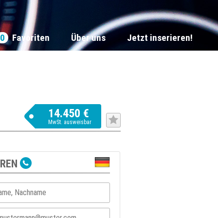
0
Favoriten
Über uns
Jetzt inserieren!
14.450 €
MwSt. ausweisbar
EREN