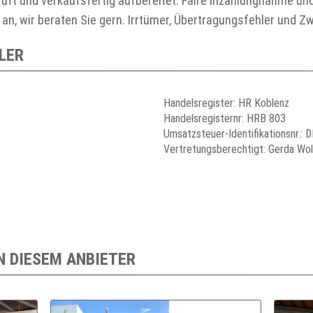
rüft und verkaufsfertig aufbereitet. Faire Inzahlungnahme un
an, wir beraten Sie gern. Irrtümer, Übertragungsfehler und Z
LER
Handelsregister: HR Koblenz
Handelsregisternr: HRB 803
Umsatzsteuer-Identifikationsnr.:
Vertretungsberechtigt: Gerda Wol
N DIESEM ANBIETER