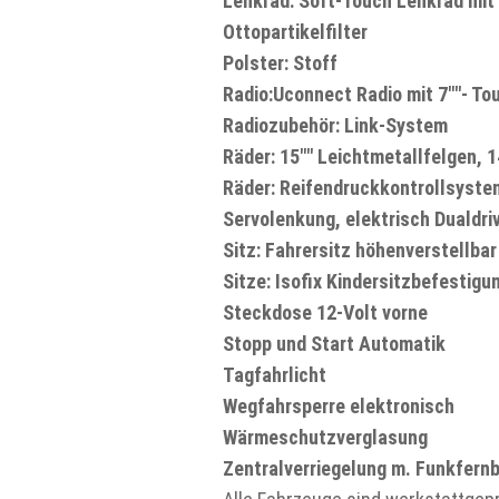
Lenkrad: Soft-Touch Lenkrad mit 
Ottopartikelfilter
Polster: Stoff
Radio:Uconnect Radio mit 7""- T
Radiozubehör: Link-System
Räder: 15"" Leichtmetallfelgen, 
Räder: Reifendruckkontrollsyste
Servolenkung, elektrisch Dualdri
Sitz: Fahrersitz höhenverstellbar
Sitze: Isofix Kindersitzbefestigu
Steckdose 12-Volt vorne
Stopp und Start Automatik
Tagfahrlicht
Wegfahrsperre elektronisch
Wärmeschutzverglasung
Zentralverriegelung m. Funkfern