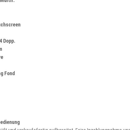
Multif.
ouchscreen
14 Dopp.
m
ve
ng Fond
bedienung