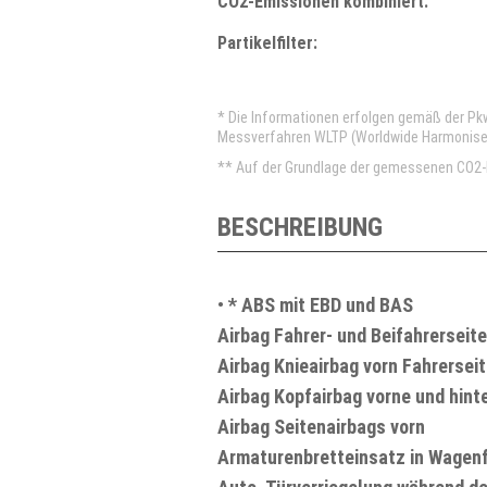
CO2-Emissionen kombiniert:
Partikelfilter:
* Die Informationen erfolgen gemäß der P
Messverfahren WLTP (Worldwide Harmonised 
** Auf der Grundlage der gemessenen CO2-E
BESCHREIBUNG
•
* ABS mit EBD und BAS
Airbag Fahrer- und Beifahrerseite
Airbag Knieairbag vorn Fahrersei
Airbag Kopfairbag vorne und hint
Airbag Seitenairbags vorn
Armaturenbretteinsatz in Wagen