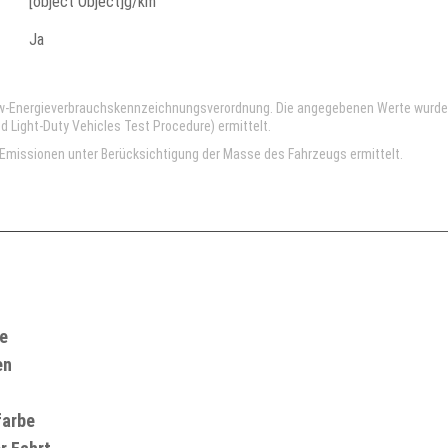
[object Object]g/km
Ja
kw-Energieverbrauchskennzeichnungsverordnung. Die angegebenen Werte wurd
Light-Duty Vehicles Test Procedure) ermittelt.
missionen unter Berücksichtigung der Masse des Fahrzeugs ermittelt.
te
en
farbe