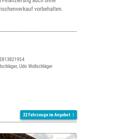
d Finanzierung auch ohne
wischenverkauf vorbehalten.
 DE813821954
lschläger, Udo Wollschläger
22 Fahrzeuge im Angebot