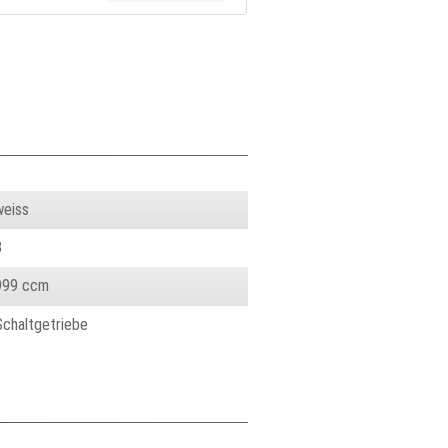
weiss
3
999 ccm
Schaltgetriebe