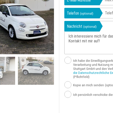
E-Mail-Adresse
Telefon
(optional)
Nachricht
(optional)
Ich habe die Einwilligungser
Verarbeitung und Nutzung me
Stuttgart GmbH und den Ver
die Datenschutzrechtliche Ei
(Pflichtfeld)
Kopie an mich senden
(optio
Ich persönlich verschicke di