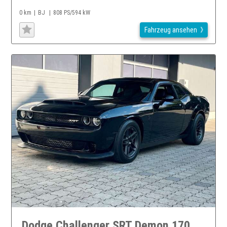
0 km
BJ
808 PS/594 kW
Fahrzeug ansehen
Dodge Challenger SRT Demon 170