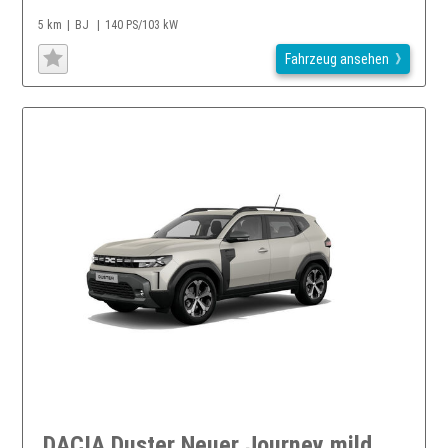
5 km
BJ
140 PS/103 kW
Fahrzeug ansehen
DACIA Duster Neuer Journey mild hybrid 140