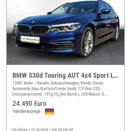
BMW 530d Touring AUT 4x4 Sport LED PANO HUD NAVI RFK 530
13581 Berlin – Händler, Gebrauchtwagen, Kombi, Diesel,
Automatik, blau, Kraftstoffverbr. komb. 7,3 l/km, CO2-
Emissionen komb.: 191g CO₂/km (komb.), CO2-Klasse: G, ...
24.490 Euro
Händleranzeige
104.500 km
EZ 06/2018
265 PS/195 kW