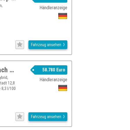
n,
Händleranzeige
Fahrzeug ansehen
BMW X3 M40i Head-Up HK HiFi Panodach Standhzg.
58.780 Euro
brid,
Händleranzeige
stadt 12,8
 8,3 l/100
Fahrzeug ansehen