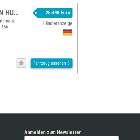
BMW X3 30d xDrive Aut M Sport XENON HUD PANO H&K NAV X3
25.490 Euro
utomatik,
Händleranzeige
: 156
Fahrzeug ansehen
Anmelden zum Newsletter