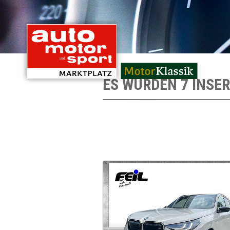
mit Oldtimern von
ES WURDEN 7 INSE