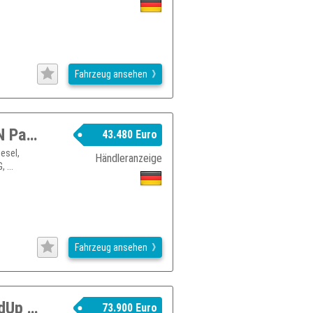
Fahrzeug ansehen
BMW X3 M40d Head-Up HiFi DAB WLAN Pano.Dach RFK
43.480 Euro
esel,
Händleranzeige
 ...
Fahrzeug ansehen
BMW X3 M 50 xDrive M-Sport Pro HeadUp AHK Pano HK ACC
73.900 Euro