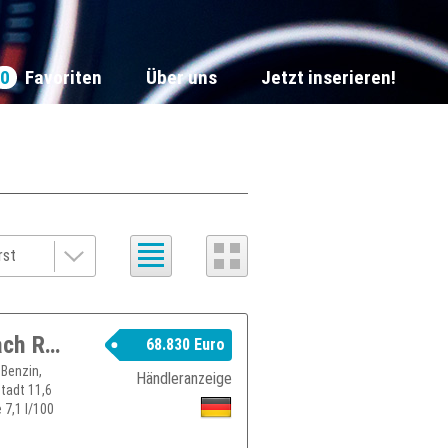
0
Favoriten
Über uns
Jetzt inserieren!
BMW X3 M50 HK HiFi DAB LED Pano.Dach RFK Komfortzg.
68.830 Euro
Benzin,
Händleranzeige
stadt 11,6
 7,1 l/100