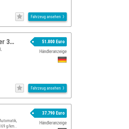
Fahrzeug ansehen
BMW X3 M 40d ACC Head-Up H&K Laser 360° Shz
51.800 Euro
l,
Händleranzeige
Fahrzeug ansehen
37.790 Euro
Automatik,
Händleranzeige
169 g/km...