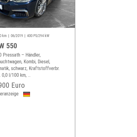
0 km
06/2019
400 PS/294 kW
W 550
 Pressath – Händler,
uchtwagen, Kombi, Diesel,
atik, schwarz, Kraftstoffverbr.
 0,0 l/100 km, ...
900 Euro
eranzeige