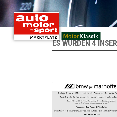
mit Oldtimern von
ES WURDEN 4 INSE