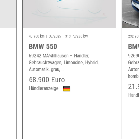
45.900 km
05/2025
313 PS/230 kW
232.90
BMW 550
BM
69242 MÃ¼hlhausen – Händler,
92690
Gebrauchtwagen, Limousine, Hybrid,
Gebra
Automatik, grau, ...
Autom
komb.
68.900 Euro
21.
Händleranzeige
Händl