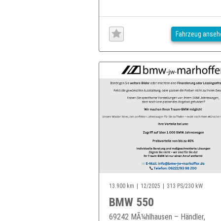
Fahrzeug anseh
13.900 km
12/2025
313 PS/230 kW
BMW 550
69242 MÃ¼hlhausen – Händler,