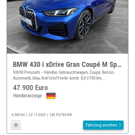
BMW 430 i xDrive Gran Coupé M Sportpaket HiFi DAB
92690 Pressath – Händler, Gebrauchtwagen, Coupé, Benzin,
Automatik, blau, Kraftstoffverbr. komb. 0,0 l/100 km, ...
47.900 Euro
Händleranzeige
4.200 km
EZ 11/2025
245 PS/180 kW
Fahrzeug ansehen