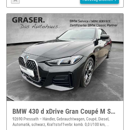
BMW 430 d xDrive Gran Coupé M Sport Head-Up RFK Navi Shz
92690 Pressath – Händler, Gebrauchtwagen, Coupé, Diesel,
Automatik, schwarz, Kraftstoffverbr. komb. 0,0 l/100 km, ...