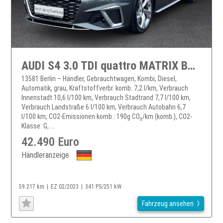
AUDI S4 3.0 TDI quattro MATRIX B&O SITZBELÜFTUNG S4
13581 Berlin – Händler, Gebrauchtwagen, Kombi, Diesel,
Automatik, grau, Kraftstoffverbr. komb. 7,2 l/km, Verbrauch
Innenstadt 10,6 l/100 km, Verbrauch Stadtrand 7,7 l/100 km,
Verbrauch Landstraße 6 l/100 km, Verbrauch Autobahn 6,7
l/100 km, CO2-Emissionen komb.: 190g CO₂/km (komb.), CO2-
Klasse: G, ...
42.490 Euro
Händleranzeige
59.217 km
EZ 02/2023
341 PS/251 kW
Fahrzeug ansehen