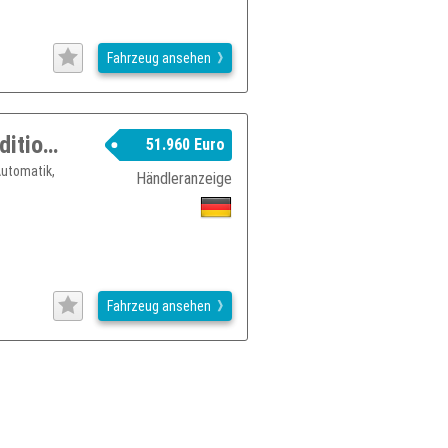
Fahrzeug ansehen
AUDI Q4 e-tron 45 e-tron qua 210kW edition S-Line AHK Matrix
51.960 Euro
Automatik,
Händleranzeige
Fahrzeug ansehen