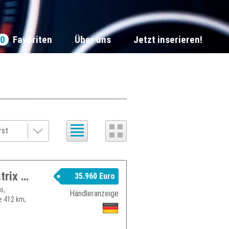
0
Favoriten
Über uns
Jetzt inserieren!
AUDI Q4 e-tron 50 qua. 220kW HUD Matrix Sonos
35.960 Euro
o,
Händleranzeige
e 412 km,