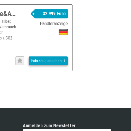
AUDI A6 Allroad 40 TDI LED PANO Apple&Andro RFK STHZ A6 Allroad
32.999 Euro
silber,
Händleranzeige
 Verbrauch
uch
.), CO2-
Fahrzeug ansehen
Anmelden zum Newsletter