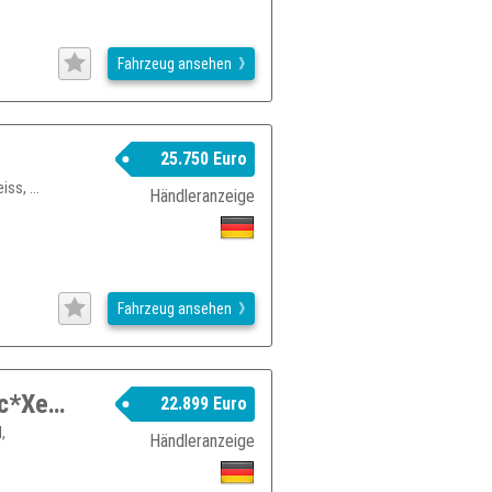
Fahrzeug ansehen
25.750 Euro
ss, ...
Händleranzeige
Fahrzeug ansehen
Audi A6 allroad quattro 3.0TDI S-tronic*Xenon*BOSE*Leder
22.899 Euro
,
Händleranzeige