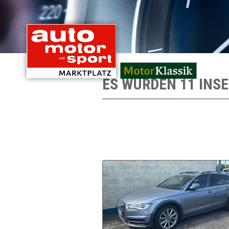
mit Oldtimern von
ES WURDEN 11 INS