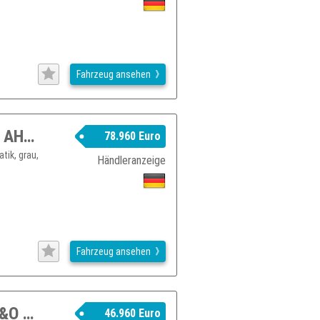
Fahrzeug ansehen
AUDI A6 allroad quattro qua 55 V6 TDI AHK B&O Matrix Pano SDH
78.960 Euro
tik, grau,
Händleranzeige
Fahrzeug ansehen
AUDI A4 Allroad qua. 40 TDI S tronic B&O Matrix Pano
46.960 Euro