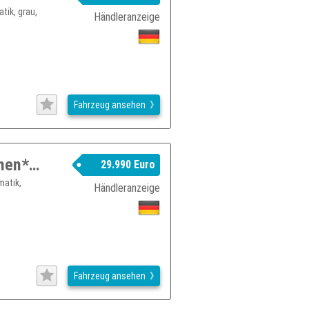
tik, grau,
Händleranzeige
Fahrzeug ansehen
Audi A4 allroad quattro AHK*LED*3Zonen*Sound*Spur*LM
29.990 Euro
matik,
Händleranzeige
Fahrzeug ansehen