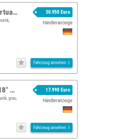
Audi A6 allroad Kamera*Leder*LED*Virtual*Sound*AHK*AC
30.950 Euro
matik,
Händleranzeige
Fahrzeug ansehen
AUDI A6 Allroad 3,0 TDI Business Alu 18" AHK 1.Hd
17.990 Euro
tik, grau,
Händleranzeige
Fahrzeug ansehen