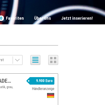
0
Favoriten
Über uns
Jetzt inserieren!
AUDI A6 Allroad 3.0 TDI ~ MOTORSCHADEN ~...
9.900 Euro
tik, grau,
Händleranzeige