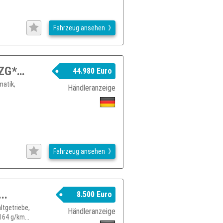
Fahrzeug ansehen
Audi A6 allroad 360*ACC*4xSHZ*STHZG*Virtual*Memory*18
44.980 Euro
matik,
Händleranzeige
Fahrzeug ansehen
..
8.500 Euro
ltgetriebe,
Händleranzeige
164 g/km...