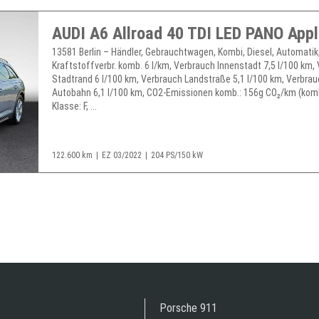
13581 Berlin – Händler, Gebrauchtwagen, Kombi, Diesel, Automatik, 
Kraftstoffverbr. komb. 6 l/km, Verbrauch Innenstadt 7,5 l/100 km,
Stadtrand 6 l/100 km, Verbrauch Landstraße 5,1 l/100 km, Verbra
Autobahn 6,1 l/100 km, CO2-Emissionen komb.: 156g CO₂/km (komb
Klasse: F, ...
122.600 km
EZ 03/2022
204 PS/150 kW
Porsche 911