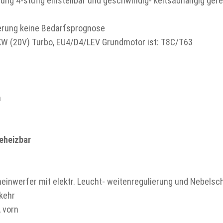
tung 4-stufig einstellbar und geschwindig- keitsabhängig gere
uerung keine Bedarfsprognose
 KW (20V) Turbo, EU4/D4/LEV Grundmotor ist: T8C/T63
n
beheizbar
heinwerfer mit elektr. Leucht- weitenregulierung und Nebelsc
kehr
 vorn