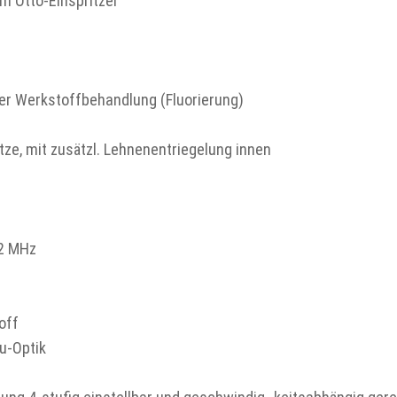
m Otto-Einspritzer
rer Werkstoffbehandlung (Fluorierung)
tze, mit zusätzl. Lehnenentriegelung innen
42 MHz
off
lu-Optik