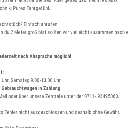
 und steht nicht da wie neu. Aber genau das macht es aus!
hnik. Pures Fahrgefühl...
rachtstück? Einfach anrufen!
n du 2 Meter groß bist sollten wir vielleicht zusammen nach 
jederzeit nach Absprache möglich!
f:
0 Uhr, Samstag 9.00-13.00 Uhr
n Gebrauchtwagen in Zahlung
Mail oder über unsere Zentrale unter der 0711- 93495060.
rats Fehler nicht ausgeschlossen und deshalb ohne Gewähr.