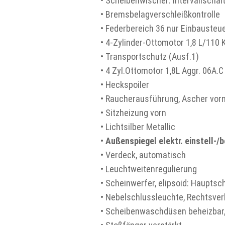
• Scheibenwischer: Intervallschal
• Bremsbelagverschleißkontrolle
• Federbereich 36 nur Einbauste
• 4-Zylinder-Ottomotor 1,8 L/110
• Transportschutz (Ausf.1)
• 4 Zyl.Ottomotor 1,8L Aggr. 06A.C
• Heckspoiler
• Raucherausführung, Ascher vor
• Sitzheizung vorn
• Lichtsilber Metallic
•
Außenspiegel elektr. einstell-/
• Verdeck, automatisch
• Leuchtweitenregulierung
• Scheinwerfer, elipsoid: Hauptsc
• Nebelschlussleuchte, Rechtsver
• Scheibenwaschdüsen beheizbar,