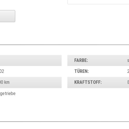
FARBE:
s
02
TÜREN:
00 km
KRAFTSTOFF:
tgetriebe