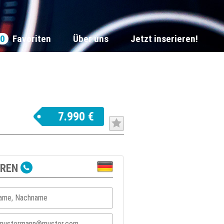
0
Favoriten
Über uns
Jetzt inserieren!
7.990 €
EREN