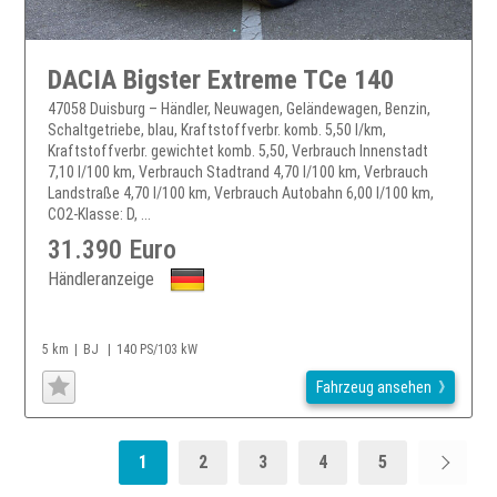
DACIA Bigster Extreme TCe 140
47058 Duisburg – Händler, Neuwagen, Geländewagen, Benzin,
Schaltgetriebe, blau, Kraftstoffverbr. komb. 5,50 l/km,
Kraftstoffverbr. gewichtet komb. 5,50, Verbrauch Innenstadt
7,10 l/100 km, Verbrauch Stadtrand 4,70 l/100 km, Verbrauch
Landstraße 4,70 l/100 km, Verbrauch Autobahn 6,00 l/100 km,
CO2-Klasse: D, ...
31.390 Euro
Händleranzeige
5 km
BJ
140 PS/103 kW
Fahrzeug ansehen
1
2
3
4
5