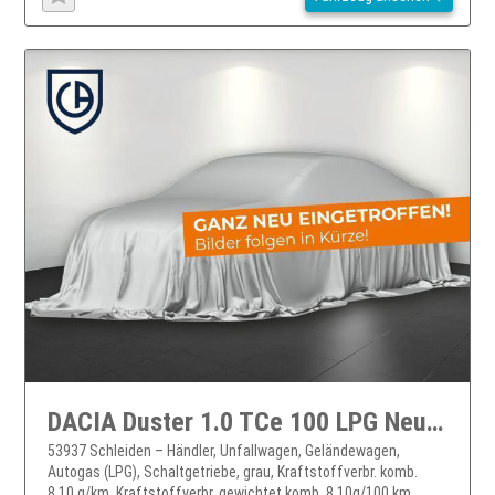
DACIA Duster 1.0 TCe 100 LPG Neuer Journey ECO-G 100
53937 Schleiden – Händler, Unfallwagen, Geländewagen,
Autogas (LPG), Schaltgetriebe, grau, Kraftstoffverbr. komb.
8,10 g/km, Kraftstoffverbr. gewichtet komb. 8,10g/100 km,