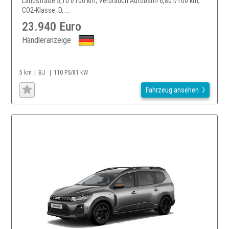
Landstraße 5,10 l/100 km, Verbrauch Autobahn 6,80 l/100 km,
CO2-Klasse: D, ...
23.940 Euro
Händleranzeige
5 km
BJ
110 PS/81 kW
Fahrzeug ansehen