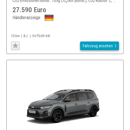
CO2-Emissionen komb.: 105g CO₂/km (komb.), CO2-Klasse: C, ...
27.590 Euro
Händleranzeige
10 km
BJ
94 PS/69 kW
Fahrzeug ansehen