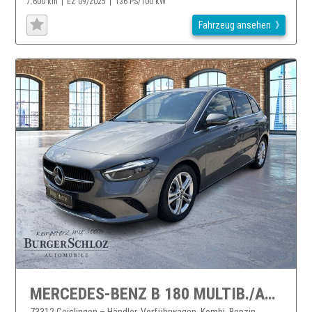
7.600 km
EZ 09/2025
136 PS/100 kW
Fahrzeug ansehen
MERCEDES-BENZ B 180 MULTIB./AHK/WINTERP./KAMERA/