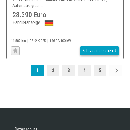
73312 Geislingen – Händler, Vorführwagen, Kombi, Benzin,
Automatik, grau, ...
28.390 Euro
Händleranzeige
11.587 km
EZ 09/2025
136 PS/100 kW
Fahrzeug ansehen
1
2
3
4
5
Datenschutz