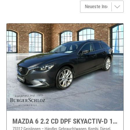
MAZDA 6 2.2 CD DPF SKYACTIV-D 150 Nakama 2xKlima AUT
73312 Geislingen – Händler, Gebrauchtwagen, Kombi, Diesel,