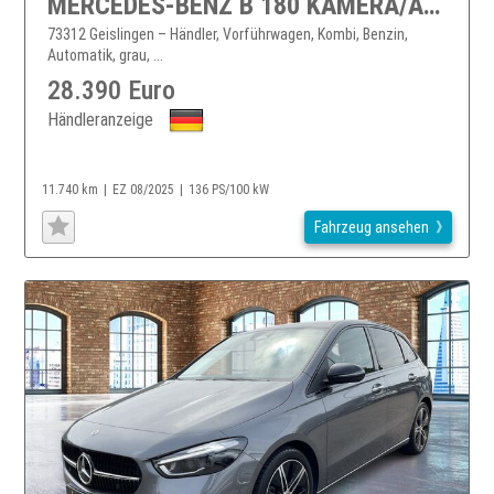
MERCEDES-BENZ B 180 KAMERA/AHK/NAVI/MULTIBEAM
73312 Geislingen – Händler, Vorführwagen, Kombi, Benzin,
Automatik, grau, ...
28.390 Euro
Händleranzeige
11.740 km
EZ 08/2025
136 PS/100 kW
Fahrzeug ansehen